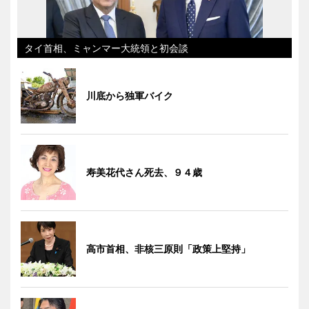
タイ首相、ミャンマー大統領と初会談
川底から独軍バイク
寿美花代さん死去、９４歳
高市首相、非核三原則「政策上堅持」