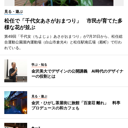
見る・遊ぶ
松任で「千代女あさがおまつり」 市民が育てた多
様な花が並ぶ
第49回「千代女（ちよじょ）あさがおまつり」が7月31日から、松任総
合運動公園屋内運動場（白山市倉光4）と松任駅南広場（殿町）で行わ
れている。
学ぶ・知る
金沢美大でデザインの公開講義 AI時代のデザイナ
ーの役割とは
見る・遊ぶ
金沢・ひがし茶屋街に旅館「百楽荘 離れ」 料亭
プロデュースの和カフェも
食べる