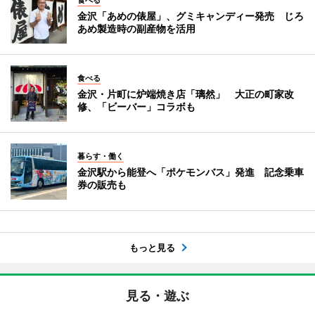
金沢「あめの俵屋」、グミキャンディー発売 じろ
あめ製造時の副産物を活用
食べる
金沢・片町に炉端焼き店「璃然」 大正の町家改
修、「ビーバー」コラボも
暮らす・働く
金沢駅から能登へ「ポケモンバス」発進 記念乗車
券の販売も
もっと見る
見る・遊ぶ