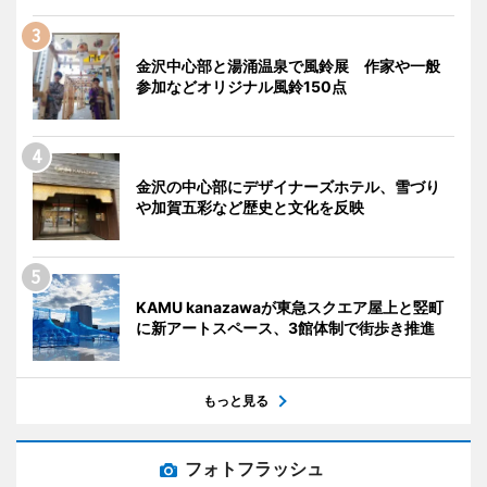
金沢中心部と湯涌温泉で風鈴展 作家や一般
参加などオリジナル風鈴150点
金沢の中心部にデザイナーズホテル、雪づり
や加賀五彩など歴史と文化を反映
KAMU kanazawaが東急スクエア屋上と竪町
に新アートスペース、3館体制で街歩き推進
もっと見る
フォトフラッシュ