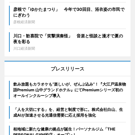
彦根で「ゆかたまつり」 今年で30回目、浴衣姿の市民で
にぎわう
彦根経済新聞
川口・歓喜院で「笑撃演奏怪」 音楽と怪談と漫才で夏の
夜を彩る
川口経済新聞
プレスリリース
飲み放題もカラオケも“楽しいが、ぜんぶ込み”！『大江戸温泉物
語Premium 山中グランドホテル』にてPremiumシリーズ初の
オールインクルーシブ導入
「人を大切にする」を、経営と制度で形に。株式会社白山、生
成AIが加速させる光通信需要に応え採用を強化
柏地域に新たな健康の拠点が誕生！パーソナルジム「THE
PERSONAL GYM柏店」オープン！