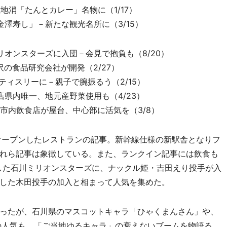
地産地消「たんとカレー」名物に（1/17）
澤寿し」－新たな観光名所に（3/15）
オンスターズに入団－会見で抱負も（8/20）
の食品研究会社が開発（2/27）
ティスリーに－親子で腕振るう（2/15）
県内唯一、地元産野菜使用も（4/23）
市内飲食店が屋台、中心部に活気を（3/8）
オープンしたレストランの記事。新幹線仕様の新駅舎となりフ
れら記事は象徴している。また、ランクイン記事には飲食も
した石川ミリオンスターズに、ナックル姫・吉田えり投手が入
した木田投手の加入と相まって人気を集めた。
ったが、石川県のマスコットキャラ「ひゃくまんさん」や、
の人気も、「ご当地ゆるキャラ」の衰えないブームを物語る。