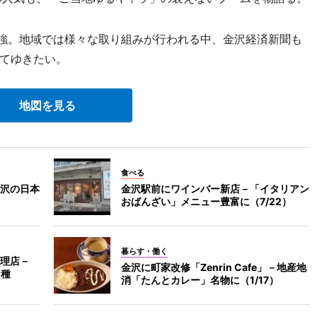
年強。地域では様々な取り組みが行われる中、金沢経済新聞も
てゆきたい。
地図を見る
食べる
沢の日本
金沢駅前にワインバー新店－「イタリアン
おばんざい」メニュー豊富に（7/22）
暮らす・働く
理店－
金沢に町家改修「Zenrin Cafe」－地産地
0種
消「たんとカレー」名物に（1/17）