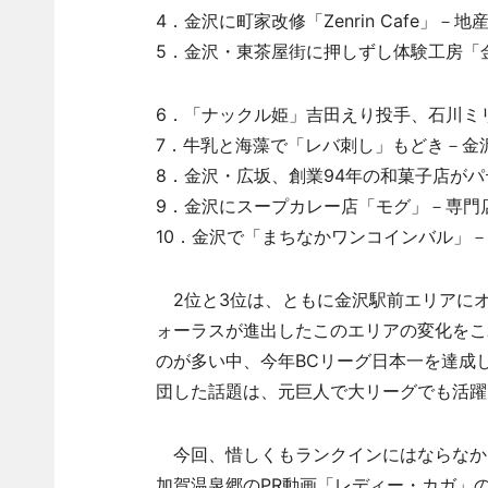
4．金沢に町家改修「Zenrin Cafe」－
5．金沢・東茶屋街に押しずし体験工房「金
6．「ナックル姫」吉田えり投手、石川ミリ
7．牛乳と海藻で「レバ刺し」もどき－金沢
8．金沢・広坂、創業94年の和菓子店がパ
9．金沢にスープカレー店「モグ」－専門店
10．金沢で「まちなかワンコインバル」－
2位と3位は、ともに金沢駅前エリアに
ォーラスが進出したこのエリアの変化をこ
のが多い中、今年BCリーグ日本一を達成
団した話題は、元巨人で大リーグでも活躍
今回、惜しくもランクインにはならなか
加賀温泉郷のPR動画「レディー・カガ」