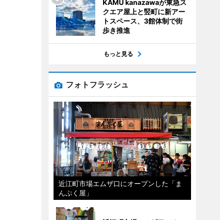
KAMU kanazawaが東急ス
クエア屋上と竪町に新アー
トスペース、3館体制で街
歩き推進
もっと見る
フォトフラッシュ
近江町市場エムザ口にオープンした「ま
んぷく屋」