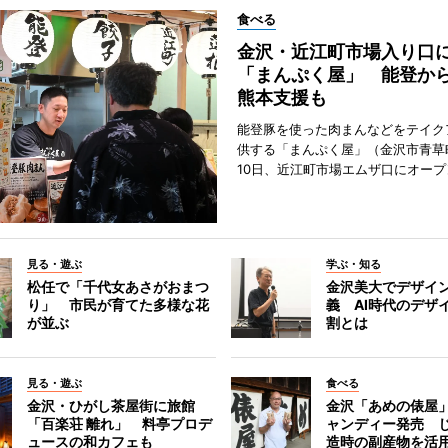
食べる
金沢・近江町市場入り口
「まんぷく屋」 能登か
熊本支援も
能登豚を使った肉まんなどをテイク
供する「まんぷく屋」（金沢市青草
10日、近江町市場エムザ口にオープ
見る・遊ぶ
学ぶ・知る
松任で「千代女あさがおまつ
金沢美大でデザイ
り」 市民が育てた多様な花
義 AI時代のデザ
が並ぶ
割とは
見る・遊ぶ
食べる
金沢・ひがし茶屋街に旅館
金沢「あめの俵屋
「百楽荘 離れ」 料亭プロデ
ャンディー発売 
ュースの和カフェも
造時の副産物を活