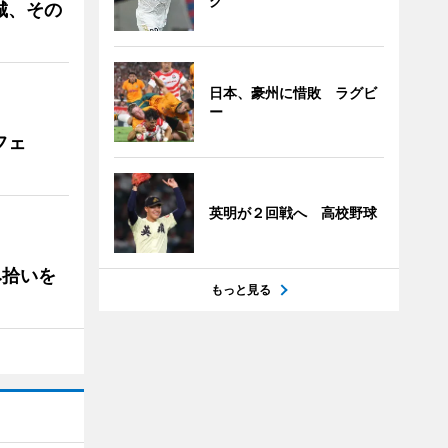
グ
城、その
日本、豪州に惜敗 ラグビ
ー
フェ
英明が２回戦へ 高校野球
み拾いを
もっと見る