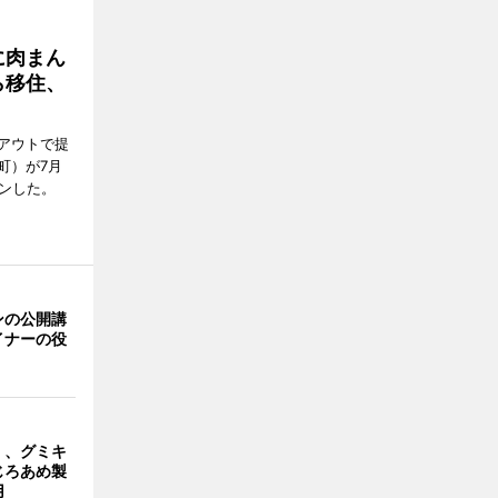
に肉まん
ら移住、
アウトで提
町）が7月
ンした。
ンの公開講
イナーの役
」、グミキ
じろあめ製
用