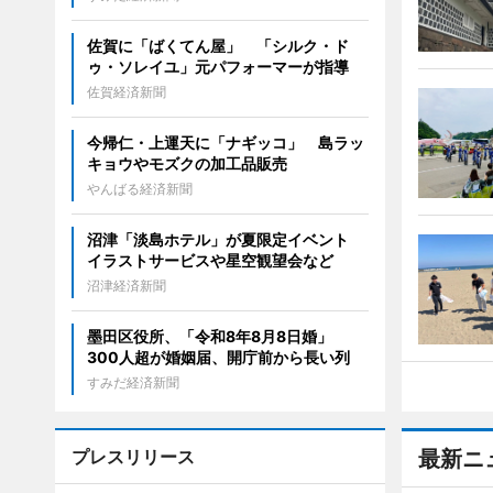
佐賀に「ばくてん屋」 「シルク・ド
ゥ・ソレイユ」元パフォーマーが指導
佐賀経済新聞
今帰仁・上運天に「ナギッコ」 島ラッ
キョウやモズクの加工品販売
やんばる経済新聞
沼津「淡島ホテル」が夏限定イベント
イラストサービスや星空観望会など
沼津経済新聞
墨田区役所、「令和8年8月8日婚」
300人超が婚姻届、開庁前から長い列
すみだ経済新聞
プレスリリース
最新ニ