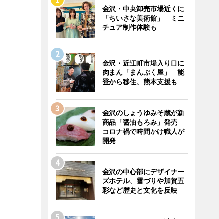
金沢・中央卸売市場近くに
「ちいさな美術館」 ミニ
チュア制作体験も
金沢・近江町市場入り口に
肉まん「まんぷく屋」 能
登から移住、熊本支援も
金沢のしょうゆみそ蔵が新
商品「醤油もろみ」発売
コロナ禍で時間かけ職人が
開発
金沢の中心部にデザイナー
ズホテル、雪づりや加賀五
彩など歴史と文化を反映