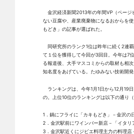
金沢経済新聞2013年の年間VP（ペー
ない豆腐や、産業廃棄物になるおからを使
もどき」の記事が選ばれた。
同研究所のランク1位は昨年に続く2連覇
て１位を獲得して今回が3回目。今年は7
る報道後、大手マスコミからの取材も相次
知名度をあげている。たゆみない技術開発
ランキングは、今年1月1日から12月19
の。上位10位のランキングは以下の通り
1．鍋にフライに「カキもどき」－金沢の日
2．金沢駅前にワインバー新店－「イタリア
3．金沢駅近くにジビエ料理主力の料理店－