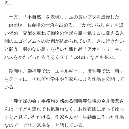
る。
一方、「不自然」を表現し、足の長いブタを造形した
「pretty」も会場の一角を占める。「かわいらしさ」を追
い求め、交配を重ねて動物の体形を勝手気ままに変える人
間のエゴイズムへの批判が込められている。月に行きたい
と願う「羽のない鳥」を描いた漆作品「アオイトリ」や、
ハスをかたどったろうそく立て「Lotus」なども並ぶ。
期間中、崇禅寺では「エネルギー」、廣誓寺では「時」
をテーマに、それぞれ学生や作家らによる作品を公開して
いる。
「寺子屋の会」事務局を務める聞善寺住職の今井優悲さ
んは「子ども連れでも気兼ねなく、お座布団に座ってゆっ
くりと見ていただける。作家さんが一生懸命に作った作品
なので、ぜひご来場を」と話している。