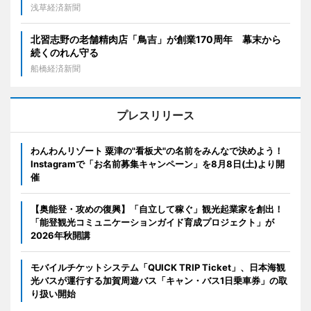
浅草経済新聞
北習志野の老舗精肉店「鳥吉」が創業170周年 幕末から
続くのれん守る
船橋経済新聞
プレスリリース
わんわんリゾート 粟津の"看板犬"の名前をみんなで決めよう！
Instagramで「お名前募集キャンペーン」を8月8日(土)より開
催
【奥能登・攻めの復興】「自立して稼ぐ」観光起業家を創出！
「能登観光コミュニケーションガイド育成プロジェクト」が
2026年秋開講
モバイルチケットシステム「QUICK TRIP Ticket」、日本海観
光バスが運行する加賀周遊バス「キャン・バス1日乗車券」の取
り扱い開始