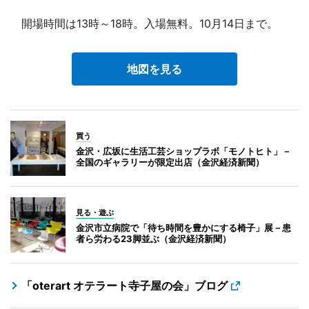
開場時間は13時～18時。入場無料。10月14日まで。
地図を見る
買う
金沢・広坂に生活工芸ショップラボ「モノトヒト」－
全国のギャラリーが限定出店（金沢経済新聞）
見る・遊ぶ
金沢市立病院で「待ち時間を豊かにする椅子」展－患
者ら労わる23脚並ぶ（金沢経済新聞）
「oterart オテラート寺子屋の会」ブログ