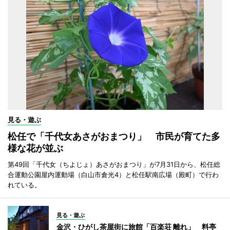
見る・遊ぶ
松任で「千代女あさがおまつり」 市民が育てた多
様な花が並ぶ
第49回「千代女（ちよじょ）あさがおまつり」が7月31日から、松任総
合運動公園屋内運動場（白山市倉光4）と松任駅南広場（殿町）で行わ
れている。
見る・遊ぶ
金沢・ひがし茶屋街に旅館「百楽荘 離れ」 料亭