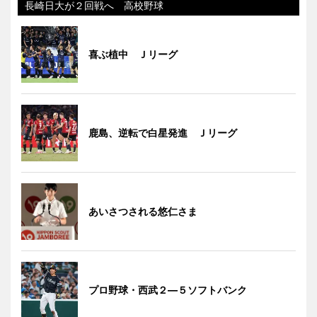
長崎日大が２回戦へ 高校野球
喜ぶ植中 Ｊリーグ
鹿島、逆転で白星発進 Ｊリーグ
あいさつされる悠仁さま
プロ野球・西武２―５ソフトバンク