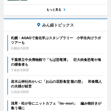
もっと見る
みん経トピックス
札幌・AOAOで進化学ぶスタンプラリー 小学生向けラボ
ツアーも
札幌経済新聞
千葉県立中央博物館で「ちば恐竜博」 巨大肉食恐竜や海
の捕食者も
千葉経済新聞
岩木山神社向かいに「お山の花彩食堂 龍の憩」 和食職人
の夫婦が経営
弘前経済新聞
浅草・松が谷にニットカフェ「ito-mori」 編み物好きが
集う場に