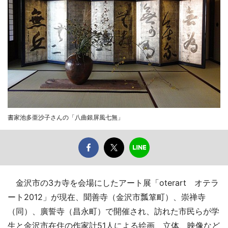
書家池多亜沙子さんの「八曲銀屏風七無」
金沢市の3カ寺を会場にしたアート展「oterart オテラ
ート2012」が現在、聞善寺（金沢市瓢箪町）、崇禅寺
（同）、廣誓寺（昌永町）で開催され、訪れた市民らが学
生と金沢市在住の作家計51人による絵画、立体、映像など