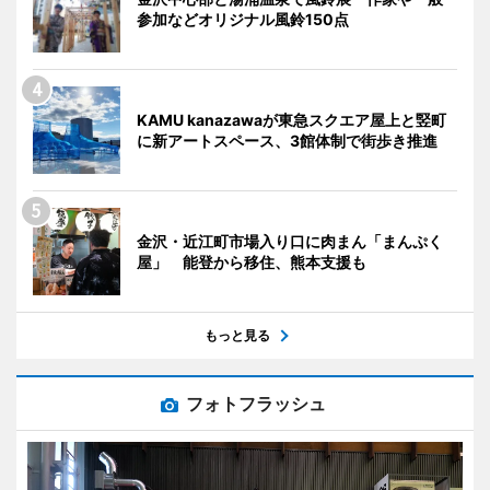
参加などオリジナル風鈴150点
KAMU kanazawaが東急スクエア屋上と竪町
に新アートスペース、3館体制で街歩き推進
金沢・近江町市場入り口に肉まん「まんぷく
屋」 能登から移住、熊本支援も
もっと見る
フォトフラッシュ