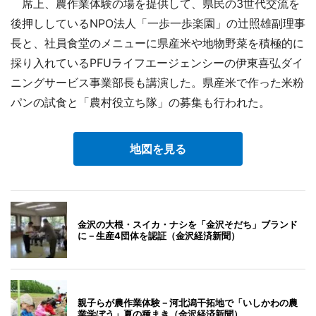
席上、農作業体験の場を提供して、県民の3世代交流を
後押ししているNPO法人「一歩一歩楽園」の辻照雄副理事
長と、社員食堂のメニューに県産米や地物野菜を積極的に
採り入れているPFUライフエージェンシーの伊東喜弘ダイ
ニングサービス事業部長も講演した。県産米で作った米粉
パンの試食と「農村役立ち隊」の募集も行われた。
地図を見る
金沢の大根・スイカ・ナシを「金沢そだち」ブランド
に－生産4団体を認証（金沢経済新聞）
親子らが農作業体験－河北潟干拓地で「いしかわの農
業学ぼう」夏の種まき（金沢経済新聞）