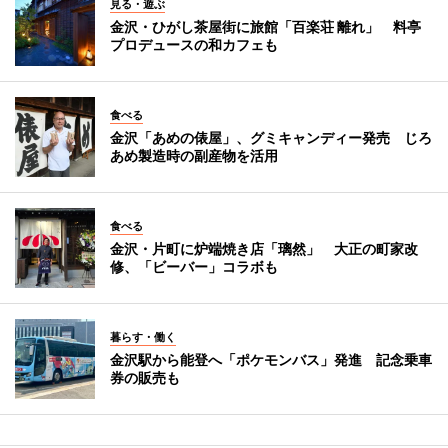
見る・遊ぶ
金沢・ひがし茶屋街に旅館「百楽荘 離れ」 料亭
プロデュースの和カフェも
食べる
金沢「あめの俵屋」、グミキャンディー発売 じろ
あめ製造時の副産物を活用
食べる
金沢・片町に炉端焼き店「璃然」 大正の町家改
修、「ビーバー」コラボも
暮らす・働く
金沢駅から能登へ「ポケモンバス」発進 記念乗車
券の販売も