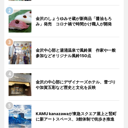
金沢のしょうゆみそ蔵が新商品「醤油もろ
み」発売 コロナ禍で時間かけ職人が開発
金沢中心部と湯涌温泉で風鈴展 作家や一般
参加などオリジナル風鈴150点
金沢の中心部にデザイナーズホテル、雪づり
や加賀五彩など歴史と文化を反映
KAMU kanazawaが東急スクエア屋上と竪町
に新アートスペース、3館体制で街歩き推進