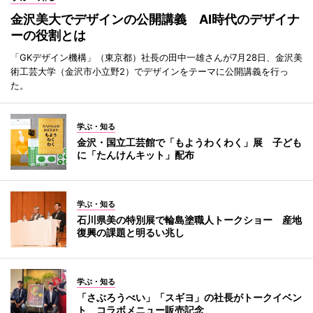
金沢美大でデザインの公開講義 AI時代のデザイナ
ーの役割とは
「GKデザイン機構」（東京都）社長の田中一雄さんが7月28日、金沢美
術工芸大学（金沢市小立野2）でデザインをテーマに公開講義を行っ
た。
学ぶ・知る
金沢・国立工芸館で「もようわくわく」展 子ども
に「たんけんキット」配布
学ぶ・知る
石川県美の特別展で輪島塗職人トークショー 産地
復興の課題と明るい兆し
学ぶ・知る
「さぶろうべい」「スギヨ」の社長がトークイベン
ト コラボメニュー販売記念