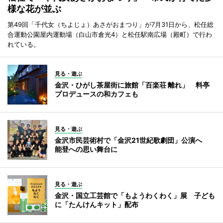
様な花が並ぶ
第49回「千代女（ちよじょ）あさがおまつり」が7月31日から、松任総
合運動公園屋内運動場（白山市倉光4）と松任駅南広場（殿町）で行わ
れている。
見る・遊ぶ
金沢・ひがし茶屋街に旅館「百楽荘 離れ」 料亭
プロデュースの和カフェも
見る・遊ぶ
金沢市民芸術村で「金沢21世紀歌劇団」公演へ
能登への思い舞台に
見る・遊ぶ
金沢・国立工芸館で「もようわくわく」展 子ども
に「たんけんキット」配布