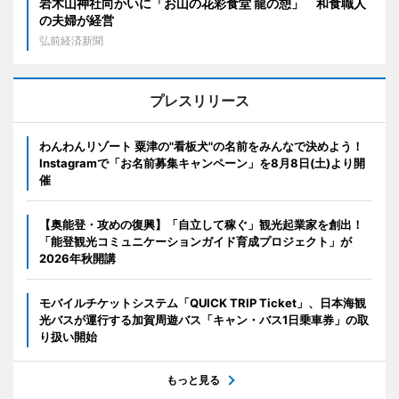
岩木山神社向かいに「お山の花彩食堂 龍の憩」 和食職人
の夫婦が経営
弘前経済新聞
プレスリリース
わんわんリゾート 粟津の"看板犬"の名前をみんなで決めよう！
Instagramで「お名前募集キャンペーン」を8月8日(土)より開
催
【奥能登・攻めの復興】「自立して稼ぐ」観光起業家を創出！
「能登観光コミュニケーションガイド育成プロジェクト」が
2026年秋開講
モバイルチケットシステム「QUICK TRIP Ticket」、日本海観
光バスが運行する加賀周遊バス「キャン・バス1日乗車券」の取
り扱い開始
もっと見る