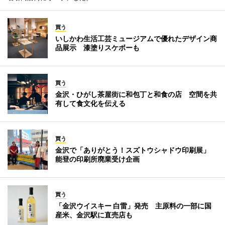
買う
いしかわ生活工芸ミュージアムで優れたデザイン商
品展示 漆塗りスケボーも
買う
金沢・ひがし茶屋街に和包丁と和食の店 空間を共
有して食文化を伝える
買う
金沢で「ありがとう！スズトウシャドウ印刷展」
能登の印刷所廃業受け企画
買う
「金沢ウイスキー 白雷」発売 主原料の一部に国
産米、金沢駅に直売店も