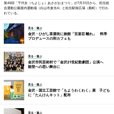
第49回「千代女（ちよじょ）あさがおまつり」が7月31日から、松任総
合運動公園屋内運動場（白山市倉光4）と松任駅南広場（殿町）で行わ
れている。
見る・遊ぶ
金沢・ひがし茶屋街に旅館「百楽荘 離れ」 料亭
プロデュースの和カフェも
見る・遊ぶ
金沢市民芸術村で「金沢21世紀歌劇団」公演へ
能登への思い舞台に
見る・遊ぶ
金沢・国立工芸館で「もようわくわく」展 子ども
に「たんけんキット」配布
見る・遊ぶ