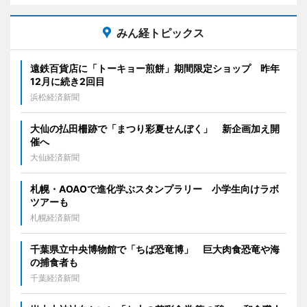
みん経トピックス
遠鉄百貨店に「トーキョー煎餅」期間限定ショップ 昨年
12月に続き2回目
浜松経済新聞
大仙の払田柵跡で「まつり彩夏せんぼく」 新企画加え開
催へ
大仙経済新聞
札幌・AOAOで進化学ぶスタンプラリー 小学生向けラボ
ツアーも
札幌経済新聞
千葉県立中央博物館で「ちば恐竜博」 巨大肉食恐竜や海
の捕食者も
千葉経済新聞