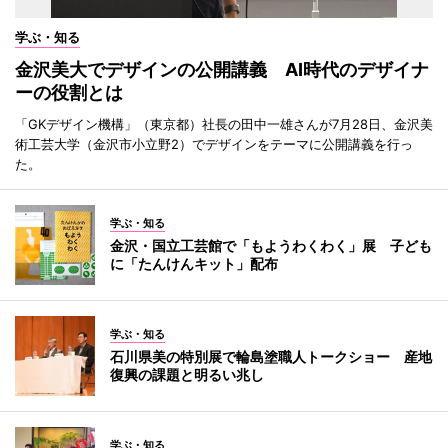
学ぶ・知る
金沢美大でデザインの公開講義 AI時代のデザイナ
ーの役割とは
「GKデザイン機構」（東京都）社長の田中一雄さんが7月28日、金沢美
術工芸大学（金沢市小立野2）でデザインをテーマに公開講義を行っ
た。
学ぶ・知る
金沢・国立工芸館で「もようわくわく」展 子ども
に「たんけんキット」配布
学ぶ・知る
石川県美の特別展で輪島塗職人トークショー 産地
復興の課題と明るい兆し
学ぶ・知る