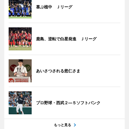
喜ぶ植中 Ｊリーグ
鹿島、逆転で白星発進 Ｊリーグ
あいさつされる悠仁さま
プロ野球・西武２―５ソフトバンク
もっと見る