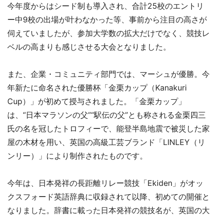
今年度からはシード制も導入され、合計25校のエントリ
ー中9校の出場が叶わなかった等、事前から注目の高さが
伺えていましたが、参加大学数の拡大だけでなく、競技レ
ベルの高まりも感じさせる大会となりました。
また、企業・コミュニティ部門では、マーシュが優勝。今
年新たに命名された優勝杯「金栗カップ（Kanakuri
Cup）」が初めて授与されました。「金栗カップ」
は、“日本マラソンの父”“駅伝の父”とも称される金栗四三
氏の名を冠したトロフィーで、能登半島地震で被災した家
屋の木材を用い、英国の高級工芸ブランド「LINLEY（リ
ンリー）」により制作されたものです。
今年は、日本発祥の長距離リレー競技「Ekiden」がオッ
クスフォード英語辞典に収録されて以降、初めての開催と
なりました。辞書に載った日本発祥の競技名が、英国の大