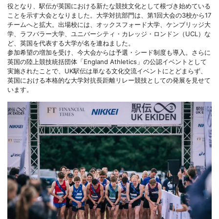
役となり、駅伝が英国における新たな競技文化として根づき始めている
ことを示す大会となりました。大学対抗部門は、第1回大会の3校から17
チームへと拡大。出場校には、オックスフォード大学、ケンブリッジ大
学、ラフバラー大学、ユニバーシティ・カレッジ・ロンドン（UCL）な
ど、英国を代表する大学が名を連ねました。
参加希望の増加を受け、今大会からは予選・シード制度も導入。さらに
英国の陸上競技統括団体「England Athletics」の公認イベントとして
実施されたことで、UK駅伝は単なる文化交流イベントにとどまらず、
英国における本格的な大学対抗長距離リレー競技としての発展を見せて
います。