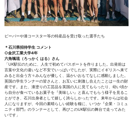
ビーバーや漆コースター等の特産品を受け取った選手たち
＊石川県招待学生 コメント
○金沢工業大学4年
六角颯琉（ろっかく はる）さん
「UK駅伝のために、人生で初めてパスポートを作りました。出発前は
言葉や文化の違いなど不安でいっぱいでしたが、実際にイギリスへ来て
みると出会う方々みんなが優しく、温かいおもてなしに感動しました。
英国の学生ランナーの皆さんと、お互いに刺激し合えたことは一生の財
産です。また、漆塗りの工芸品を英国の人に見てもらったり、幼い頃か
ら自分が食べているお菓子を『美味しい』と喜んでもらう様子を見るこ
とができ、石川出身者として嬉しく誇らしかったです。来年からは社会
人になりますが、今回の素晴らしい経験を糧に、いつか『企業・コミュ
ニティ部門』のランナーとして、再びこのUK駅伝の舞台で走ってみた
いです」