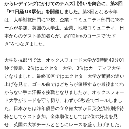
からレディングにかけてのテムズ川沿いを舞台に、第3回
「FT日経 UK駅伝」を開催しました。
第3回となる今年
は、大学対抗部門に17校、企業・コミュニティ部門に18チ
ームが参加。英国の大学生、企業、地域コミュニティ、日
本からのゲスト参加者らが、約112kmのコースで“たす
き”をつなぎました。
大学対抗部門では、オックスフォード大学が6時間49分01
秒で優勝。2位はエクセター大学、3位はカーディフ大学
となりました。最終10区ではエクセター大学が驚異の追い
上げを見せ、ゴール前ではどちらが優勝するか最後までわ
からない手に汗握る接戦となりましたが、オックスフォー
ド大学がリードを守り切り、わずか5秒差でゴールしまし
た。日本からは昨年優勝の立命館大学が日英交流特別招待
枠としてゲスト参加。全体順位としては2位の好走を見
せ、英国の大学チームとともにレースを盛り上げました。