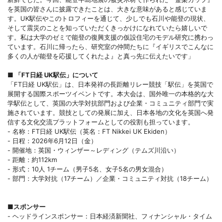
を英国の皆さんに披露できたことは、大きな意味があると感じていま
す。UK駅伝やこのトロフィーを通じて、少しでも石川や能登の現状、
そして震災のことを知っていただくきっかけになれていたら嬉しいで
す。私は大学のゼミで能登の復興支援の仮設住宅のモデル研究に携わっ
ています。石川に帰ったら、研究室の仲間たちに『イギリスでこんなに
多くの人が能登を応援してくれたよ』と真っ先に伝えたいです」
■ 「FT日経 UK駅伝」について
「FT日経 UK駅伝」は、日本発祥の長距離リレー競技「駅伝」を英国で
展開する国際スポーツイベントです。本大会は、国外唯一の本格的な大
学駅伝として、英国の大学対抗部門および企業・コミュニティ部門で実
施されています。競技としての発展に加え、日本各地の文化を英国へ発
信する文化交流プラットフォームとしての役割も担っています。
- 名称：FT日経 UK駅伝（英名：FT Nikkei UK Ekiden）
- 日程：2026年6月12日（金）
- 開催地：英国・ウィンザー～レディング（テムズ川沿い）
- 距離：約112km
- 形式：10人 1チーム（男子5名、女子5名の男女混合）
- 部門：大学対抗（17チーム）／企業・コミュニティ対抗（18チーム）
■
スポンサー
- ヘッドラインスポンサー：日本経済新聞社、フィナンシャル・タイム