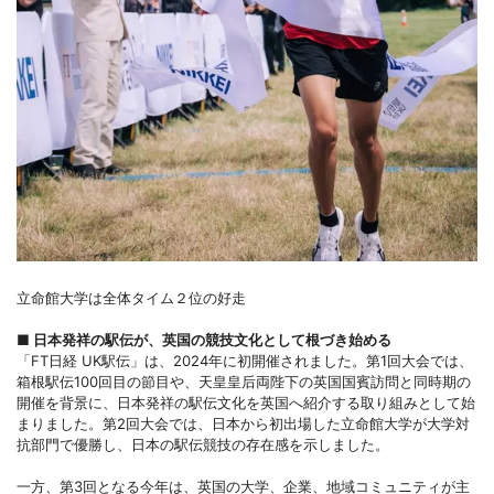
立命館大学は全体タイム２位の好走
■ 日本発祥の駅伝が、英国の競技文化として根づき始める
「FT日経 UK駅伝」は、2024年に初開催されました。第1回大会では、
箱根駅伝100回目の節目や、天皇皇后両陛下の英国国賓訪問と同時期の
開催を背景に、日本発祥の駅伝文化を英国へ紹介する取り組みとして始
まりました。第2回大会では、日本から初出場した立命館大学が大学対
抗部門で優勝し、日本の駅伝競技の存在感を示しました。
一方、第3回となる今年は、英国の大学、企業、地域コミュニティが主