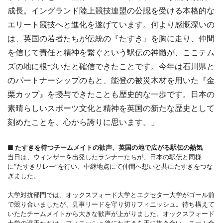
成長。イングランド陸上競技連盟の公認を受ける本格的な
エリート競技へと進化を遂げています。何より感慨深いの
は、英国の若者たちが伝統の『たすき』を胸に走り、仲間
を信じて責任と精神を繋ぐという駅伝の神髄が、ここテム
ズの地に根づいたと確信できたことです。今年は石川県と
のパートナーシップのもと、能登の被災木材を用いた『金
栗カップ』を授与できたことも歴史的な一歩です。日本の
素晴らしいスポーツ文化と精神を英国の新たな歴史として
刻めたことを、心から誇りに思います。」
■ たすきを待つチームメイトの歓声、英国の地で広がる駅伝の熱気
当日は、ウィンザーを出発したランナーたちが、日本の駅伝と同様
に“たすきリレー”を行い、中継地点にて仲間へ想いと共にたすきをつな
ぎました。
大学対抗部門では、オックスフォード大学とエクセター大学がゴール前
で競り合いましたが、見事リードを守り切りフィニッシュ。待ち構えて
いたたチームメイトから大きな歓声が上がりました。オックスフォード