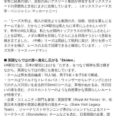
非常に結束の強い、意欲の高いアスリート集団が存在するオックスフォ
ードの雰囲気と文化にまさに合致しています。」（オックスフォード大
学・ベンジャミン マッカートニー）
―「リーズ大学は、個人の栄光よりも集団の力、信頼、信念を重んじる
チームであり、だからこそUK駅伝は私たちに非常にふさわしいので
す。昨年の4位入賞は、私たちが国内トップクラスの大学にふさわしい
ことを証明し、メダル獲得を目指してさらに上を目指そうという意欲を
掻き立てました。（中略）リーズは団結して戦列に並び、誇りを持って
タスキを掲げ、レースの上位で活躍できると確信しています。」（リー
ズ大学・リース ハードマン）
■ 英国ならではの形へ進化し広がる「Ekiden」
UK駅伝では、日本の駅伝における「たすき」をつなぐ精神を受け継ぎ
ながら、英国ならではの形にも進化しています。
・チームは男女混合編成：10人1組、男子5名＋女子5名で構成。
・コースはワイルドなトレイルパス：ウィンザーからレディングにかけ
てのテムズ川沿いを走る約112kmのコースは、草地やぬかるみ、河川沿
いの道を含む、クロスカントリーのような自然豊かな英国らしいルート
が特徴です。
・企業・コミュニティ部門も参加：英国空軍（Royal Air Force）や、在
英日本大使館や英国公務員等の混合チーム（State Visit Legacy
Team）、ジャーナリストやランニング界のレジェンドらによるストー
リーテラーズ（Storytellers）チームなどを含む、日英両国の企業、団