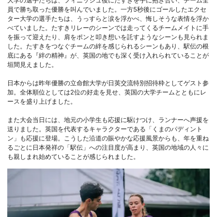
大学の選手たちは、フィニッシュ後にたすきを手に抱き合い、チーム全
員で勝ち取った優勝を叫んでいました。一方5秒後にゴールしたエクセ
ター大学の選手たちは、うっすらと涙を浮かべ、悔しそうな表情を浮か
べていました。たすきリレーのシーンでは走ってくるチームメイトに手
を振って迎えたり、肩をポンと叩き想いを託すようなシーンも見られま
した。たすきをつなぐチームの絆を感じられるシーンもあり、駅伝の根
底にある『絆の精神』が、英国の地でも深く受け入れられていることが
垣間見えました。
日本からは昨年優勝の立命館大学が日英交流特別招待枠としてゲスト参
加。全体順位としては2位の好走を見せ、英国の大学チームとともにレ
ースを盛り上げました。
また大会当日には、地元の小学生も応援に駆けつけ、ランナーへ声援を
送りました。英国を代表するキャラクターである「くまのパディント
ン」も応援に登場。こうした沿道の賑やかな応援風景からも、年を重ね
るごとに日本発祥の「駅伝」への注目度が高まり、英国の地域の人々に
も親しまれ始めていることが感じられました。