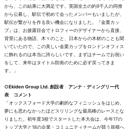
から、この結果に大満足です。英国全土の約9千人の同僚
から公募し、駅伝で初めて会ったメンバーもいましたが、
駅伝が繋がりを作る良い機会になりました。『金栗カッ
プ』は、お披露目会でトロフィーのデザイナーから直接、
背景にある物語、木々のこと、日本からの木材のことも聞
いていたので、この美しい金栗カップをロンドンオフィス
に飾れるのは本当に誇らしいです。まずはチームでお祝い
をして、来年はタイトル防衛のために必ず戻ってきま
す。」
○Ekiden Group Ltd. 創設者 アンナ・ディングリー代
表 コメント
「オックスフォード大学の劇的なフィニッシュをはじめ、
夢にも思わなかったほどスリリングな最高峰のレースとな
りました。初年度3校でスタートした本大会は、今年17の
トップ大学と18の企業・コミュニティチームが競う規模へ