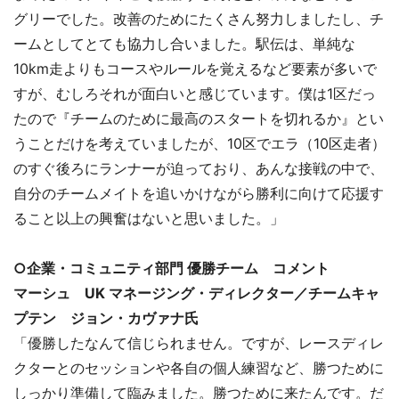
グリーでした。改善のためにたくさん努力しましたし、チ
ームとしてとても協力し合いました。駅伝は、単純な
10km走よりもコースやルールを覚えるなど要素が多いで
すが、むしろそれが面白いと感じています。僕は1区だっ
たので『チームのために最高のスタートを切れるか』とい
うことだけを考えていましたが、10区でエラ（10区走者）
のすぐ後ろにランナーが迫っており、あんな接戦の中で、
自分のチームメイトを追いかけながら勝利に向けて応援す
ること以上の興奮はないと思いました。」
○企業・コミュニティ部門 優勝チーム コメント
マーシュ UK マネージング・ディレクター／チームキャ
プテン ジョン・カヴァナ氏
「優勝したなんて信じられません。ですが、レースディレ
クターとのセッションや各自の個人練習など、勝つために
しっかり準備して臨みました。勝つために来たんです。だ