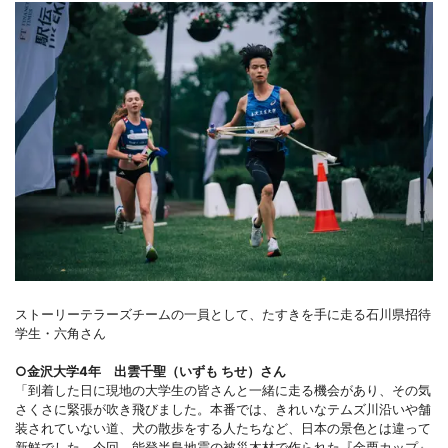
ストーリーテラーズチームの一員として、たすきを手に走る石川県招待
学生・六角さん
○金沢大学4年 出雲千聖（いずも ちせ）さん
「到着した日に現地の大学生の皆さんと一緒に走る機会があり、その気
さくさに緊張が吹き飛びました。本番では、きれいなテムズ川沿いや舗
装されていない道、犬の散歩をする人たちなど、日本の景色とは違って
新鮮でした。今回、能登半島地震の被災木材で作られた『金栗カップ』