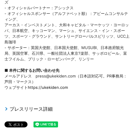
ズ
- オフィシャルパートナー：アシックス
- オフィシャルスポンサー（アルファベット順）：アビームコンサルテ
ィング、
アーカス・インベストメント、大和キャピタル・マーケッツ・ヨーロッ
パ、日本航空、キッコーマン、マーシュ、サイエンス・イン・スポー
ツ、スポーツ・グラウンド、サントリーグローバルスピリッツ、UCC上
島珈琲
- サポーター：英国大使館、日本国大使館、MUSUBI、日本政府観光
局、英国空軍、石川県、一般社団法人東京?楽部、サッポロビール、富
士フイルム、ブリック・ローゼンバーグ、リンリー
■ 本件に関するお問い合わせ先
メールアドレス press@ukekiden.com（日本語対応可。PR事務局：
芦田・マークス）
ウェブサイト
https://ukekiden.com
プレスリリース詳細