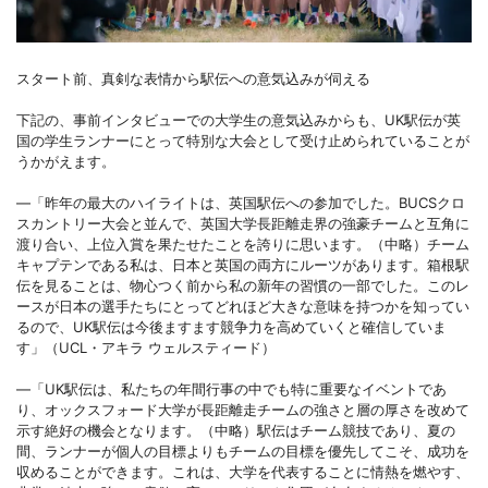
スタート前、真剣な表情から駅伝への意気込みが伺える
下記の、事前インタビューでの大学生の意気込みからも、UK駅伝が英
国の学生ランナーにとって特別な大会として受け止められていることが
うかがえます。
―「昨年の最大のハイライトは、英国駅伝への参加でした。BUCSクロ
スカントリー大会と並んで、英国大学長距離走界の強豪チームと互角に
渡り合い、上位入賞を果たせたことを誇りに思います。（中略）チーム
キャプテンである私は、日本と英国の両方にルーツがあります。箱根駅
伝を見ることは、物心つく前から私の新年の習慣の一部でした。このレ
ースが日本の選手たちにとってどれほど大きな意味を持つかを知ってい
るので、UK駅伝は今後ますます競争力を高めていくと確信していま
す」（UCL・アキラ ウェルスティード）
―「UK駅伝は、私たちの年間行事の中でも特に重要なイベントであ
り、オックスフォード大学が長距離走チームの強さと層の厚さを改めて
示す絶好の機会となります。（中略）駅伝はチーム競技であり、夏の
間、ランナーが個人の目標よりもチームの目標を優先してこそ、成功を
収めることができます。これは、大学を代表することに情熱を燃やす、