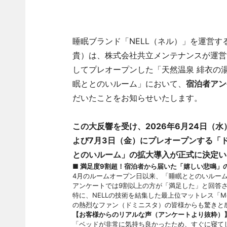
睡眠ブランド「NELL（ネル）」を運営す
貴）は、株式会社共立メンテナンスが運営
してプレオープンした「天然温泉 緋衣の
眠ととのいルーム」において、
宿泊者アン
だいたことをお知らせいたします。
この大反響を受け、2026年6月24日（
よび7月3日（金）にプレオープンする「
とのいルーム」の拡大導入が正式に決定い
■ 満足度9割超！宿泊者から届いた「嬉しい悲鳴」
4月のルームオープン日以来、「睡眠ととのいルー
アンケートでは9割以上の方が「満足した」と回答
特に、NELLの技術を結集した最上位マットレス「M
の熱烈なファン（ドミニスタ）の皆様からも驚きと
【お客様からのリアルな声（アンケートより抜粋）
「ベッドが非常に気持ち良かったため、すぐに寝て