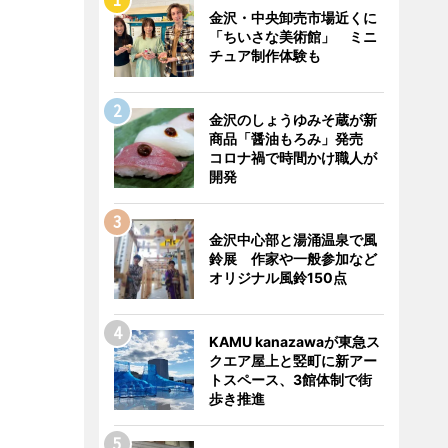
金沢・中央卸売市場近くに
「ちいさな美術館」 ミニ
チュア制作体験も
金沢のしょうゆみそ蔵が新
商品「醤油もろみ」発売
コロナ禍で時間かけ職人が
開発
金沢中心部と湯涌温泉で風
鈴展 作家や一般参加など
オリジナル風鈴150点
KAMU kanazawaが東急ス
クエア屋上と竪町に新アー
トスペース、3館体制で街
歩き推進