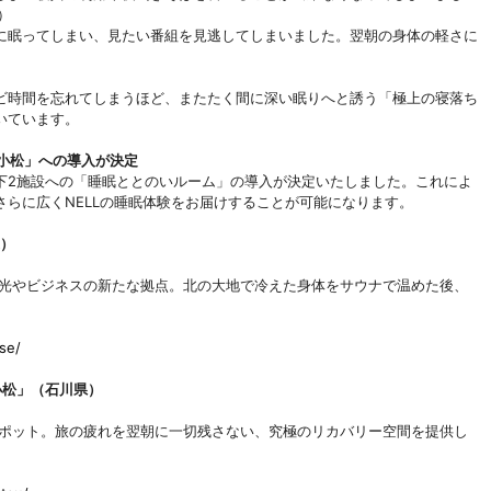
）
に眠ってしまい、見たい番組を見逃してしまいました。翌朝の身体の軽さに
ビ時間を忘れてしまうほど、またたく間に深い眠りへと誘う「極上の寝落ち
いています。
小松」への導入が決定
下2施設への「睡眠ととのいルーム」の導入が決定いたしました。これによ
らに広くNELLの睡眠体験をお届けすることが可能になります。
道）
観光やビジネスの新たな拠点。北の大地で冷えた身体をサウナで温めた後、
se/
小松」（石川県）
スポット。旅の疲れを翌朝に一切残さない、究極のリカバリー空間を提供し