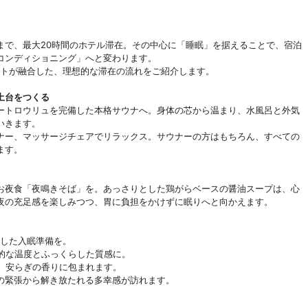
トまで、最大20時間のホテル滞在。その中心に「睡眠」を据えることで、宿泊
コンディショニング」へと変わります。
クトが融合した、理想的な滞在の流れをご紹介します。
土台をつくる
ートロウリュを完備した本格サウナへ。身体の芯から温まり、水風呂と外気
いきます。
ナー、マッサージチェアでリラックス。サウナーの方はもちろん、すべての
ます。
お夜食「夜鳴きそば」を。あっさりとした鶏がらベースの醤油スープは、心
夜の充足感を楽しみつつ、胃に負担をかけずに眠りへと向かえます。
用した入眠準備を。
想的な温度とふっくらした質感に。
し、安らぎの香りに包まれます。
の緊張から解き放たれる多幸感が訪れます。