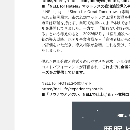
https://dormy-hotels.com/dormyinn/hotels/koma
■ 「NELL for Hotels」マットレスの宿泊施設導
「NELL」は、「Sleep for Great Tomo
られる福岡県大川市の老舗マットレス工場と製品を
通常は店舗を持たず、自宅で納得いくまで体験できる
ルを展開してきました。一方で、「慣れない旅行や
る」という考えのもと、2022年3月より宿泊施設
初の導入以降、ホテル事業者様から「宿泊者様から
い評価をいただき、導入相談が急増。これを受け、2024
たしました。
優れた体圧分散と寝返りのしやすさを追求した圧倒
コストパフォーマンスが評価され、
これまでに全国2
ーズをご提供しています。
NELL for HOTELS公式サイト
https://nell.life/experience/hotels
■「サウナでととのい、NELLで仕上げる」--究極