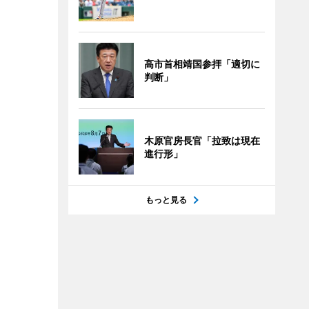
高市首相靖国参拝「適切に
判断」
木原官房長官「拉致は現在
進行形」
もっと見る