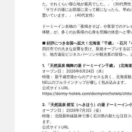
た。それくらい寝心地が最高でした。」（30代男性
「サウナの後にお部屋に戻って横になったら、早め
驚いています。」（40代女性）
ドーミーイン名物の「夜鳴きそば」や客室でのテレ
体験」が、多くのお客様の心身を究極の休息へと導
■ 好評につき全国へ拡大！北海道「千歳」・石川「
四日市での大きな反響を受け、新規オープンする以
り、地方遠征ビジネスパーソンや観光客の皆様へ、さ
1. 「天然温泉 鶴舞の湯 ドーミーイン千歳」（北海
オープン日： 2026年6月24日（水）
特徴： 新千歳空港からのアクセスも良く、北海道
NELLのフルラインナップが優しく包み込みます。
公式サイトURL
https://dormy-hotels.com/dormyinn/hotels/chito
2. 「天然温泉 碧宝（へきほう）の湯 ドーミーイン
オープン日： 2026年7月3日（金）
特徴： 北陸新幹線延伸で沸く石川県の新たな注目
ます。
公式サイトURL