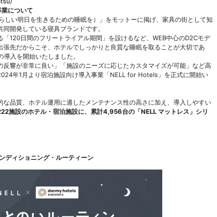
tsu/
入事業について
rrow.（素晴らしい明日を生きるための睡眠を）」をモットーに掲げ、家具の街として知
共同開発している寝具ブランドです。
「120日間のフリートライアル期間」を設けるなど、WEB中心のD2Cモデ
出張先だからこそ、ホテルでしっかりと良質な睡眠を取ることが大切であ
への導入を開始いたしました。
の反響が非常に良い」「施設のニーズに応じたカスタマイズが可能」など高
年1月より宿泊施設向け導入事業「NELL for Hotels」を正式に開始い
的な品質、ホテル運用に適したメンテナンス性の高さに加え、導入しやすい
22施設のホテル・宿泊施設に、累計4,956台の「NELL マットレス」シリ
コンディショニング・ルーティーン