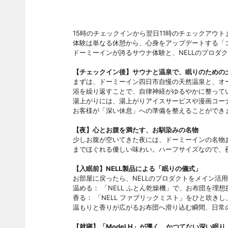
15時のチェックインから翌日11時のチェックアウ
体験は単なる休憩から、心身をアップデートする「
ドーミーインが誇るサウナ体験と、NELLのプロダ
【チェックイン後】サウナと温泉で、眠りのための
まずは、ドーミーイン四日市自慢の天然温泉と、オ
浴を繰り返すことで、自律神経がゆるやかに整って
湯上がりには、湯上がりアイスサービスや漫画コー
お客様が「深い休息」への準備を整えることができ
【夜】心とお腹を満たす、お馴染みの名物
少しお腹が空いてきた夜には、ドーミーインの名物
までほぐれる優しい味わい。ハーフサイズなので、
【入眠前】NELL製品による「眠りの儀式」
お部屋に戻ったら、NELLのプロダクトをメイン活
温める： 「NELL ふとん乾燥機」で、お布団を理
香る： 「NELL ファブリックミスト」をひと吹き
温もりと香りが広がるお布団へ滑り込む瞬間、日常
【就寝】「Model H」が導く、かつてない深い眠り