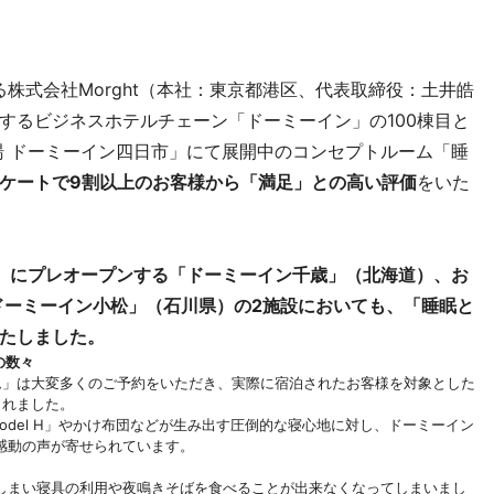
る株式会社Morght（本社：東京都港区、代表取締役：土井皓
するビジネスホテルチェーン「ドーミーイン」の100棟目と
湯 ドーミーイン四日市」にて展開中のコンセプトルーム「睡
ケートで9割以上のお客様から「満足」との高い評価
をいた
水）にプレオープンする「ドーミーイン千歳」（北海道）、お
ドーミーイン小松」（石川県）の2施設においても、「睡眠と
たしました。
の数々
ム」は大変多くのご予約をいただき、実際に宿泊されたお客様を対象とした
されました。
odel H」やかけ布団などが生み出す圧倒的な寝心地に対し、ドーミーイン
感動の声が寄せられています。
】
しまい寝具の利用や夜鳴きそばを食べることが出来なくなってしまいまし