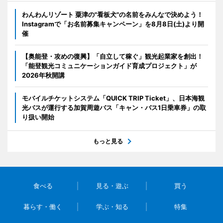
わんわんリゾート 粟津の"看板犬"の名前をみんなで決めよう！
Instagramで「お名前募集キャンペーン」を8月8日(土)より開
催
【奥能登・攻めの復興】「自立して稼ぐ」観光起業家を創出！
「能登観光コミュニケーションガイド育成プロジェクト」が
2026年秋開講
モバイルチケットシステム「QUICK TRIP Ticket」、日本海観
光バスが運行する加賀周遊バス「キャン・バス1日乗車券」の取
り扱い開始
もっと見る
食べる
見る・遊ぶ
買う
暮らす・働く
学ぶ・知る
特集