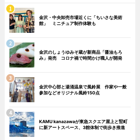
金沢・中央卸売市場近くに「ちいさな美術
館」 ミニチュア制作体験も
金沢のしょうゆみそ蔵が新商品「醤油もろ
み」発売 コロナ禍で時間かけ職人が開発
金沢中心部と湯涌温泉で風鈴展 作家や一般
参加などオリジナル風鈴150点
KAMU kanazawaが東急スクエア屋上と竪町
に新アートスペース、3館体制で街歩き推進