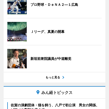
プロ野球・ＤｅＮＡ２―１広島
Ｊリーグ、真夏の開幕
新垣前衆院議員が中道離党
もっと見る
みん経トピックス
佐賀の演劇団体・猫を飼う、八戸で初公演 男女の関係、