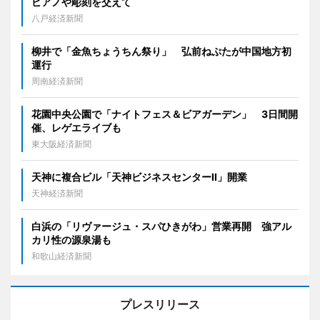
ピアノや彫刻を交えて
八戸経済新聞
柳井で「金魚ちょうちん祭り」 弘前ねぷたが中国地方初
運行
周南経済新聞
花園中央公園で「ナイトフェス＆ビアガーデン」 3日間開
催、レゲエライブも
東大阪経済新聞
天神に複合ビル「天神ビジネスセンターII」開業
天神経済新聞
白浜の「リヴァージュ・スパひきがわ」営業再開 強アル
カリ性の源泉湯も
和歌山経済新聞
プレスリリース