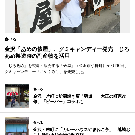
食べる
金沢「あめの俵屋」、グミキャンディー発売 じろ
あめ製造時の副産物を活用
「じろあめ」を製造・販売する「俵屋」（金沢市小橋町）が7月16日、
グミキャンディー「こめぐみこ」を発売した。
食べる
金沢・片町に炉端焼き店「璃然」 大正の町家改
修、「ビーバー」コラボも
食べる
金沢・末町に「カレーハウスやまねこ亭」 地域お
こし活動通じ念願の独立店