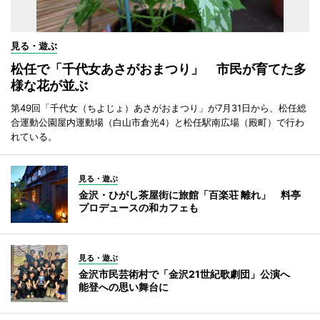
見る・遊ぶ
松任で「千代女あさがおまつり」 市民が育てた多
様な花が並ぶ
第49回「千代女（ちよじょ）あさがおまつり」が7月31日から、松任総
合運動公園屋内運動場（白山市倉光4）と松任駅南広場（殿町）で行わ
れている。
見る・遊ぶ
金沢・ひがし茶屋街に旅館「百楽荘 離れ」 料亭
プロデュースの和カフェも
見る・遊ぶ
金沢市民芸術村で「金沢21世紀歌劇団」公演へ
能登への思い舞台に