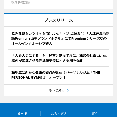
弘前経済新聞
プレスリリース
飲み放題もカラオケも“楽しいが、ぜんぶ込み”！『大江戸温泉物
語Premium 山中グランドホテル』にてPremiumシリーズ初の
オールインクルーシブ導入
「人を大切にする」を、経営と制度で形に。株式会社白山、生
成AIが加速させる光通信需要に応え採用を強化
柏地域に新たな健康の拠点が誕生！パーソナルジム「THE
PERSONAL GYM柏店」オープン！
もっと見る
食べる
見る・遊ぶ
買う