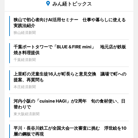
みん経トピックス
狭山で初心者向けAI活用セミナー 仕事や暮らしに使える
実践法紹介
狭山経済新聞
千葉ポートタワーで「BLUE＆FIRE mini」 地元店が鉄板
焼き料理提供
千葉経済新聞
上里町の児童生徒16人が町長らと意見交換 議場で町への
提案、再質問も
本庄経済新聞
河内小阪の「cuisine HAGI」が2周年 旬の食材使い、日
替わりで
東大阪経済新聞
平川・長谷川鉄工が全国大会一次審査に挑む 浮世絵を10
層の鋼板で再現