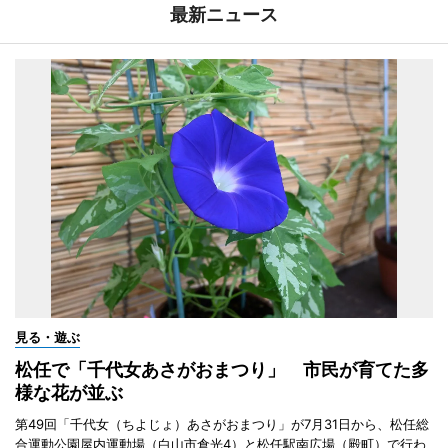
最新ニュース
見る・遊ぶ
松任で「千代女あさがおまつり」 市民が育てた多
様な花が並ぶ
第49回「千代女（ちよじょ）あさがおまつり」が7月31日から、松任総
合運動公園屋内運動場（白山市倉光4）と松任駅南広場（殿町）で行わ