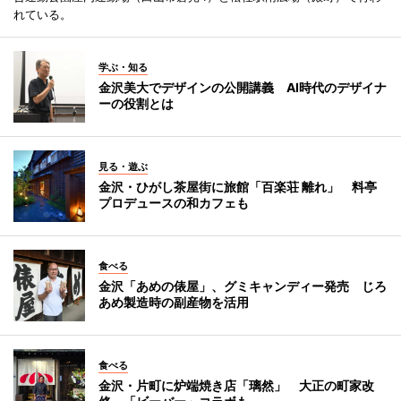
れている。
学ぶ・知る
金沢美大でデザインの公開講義 AI時代のデザイナ
ーの役割とは
見る・遊ぶ
金沢・ひがし茶屋街に旅館「百楽荘 離れ」 料亭
プロデュースの和カフェも
食べる
金沢「あめの俵屋」、グミキャンディー発売 じろ
あめ製造時の副産物を活用
食べる
金沢・片町に炉端焼き店「璃然」 大正の町家改