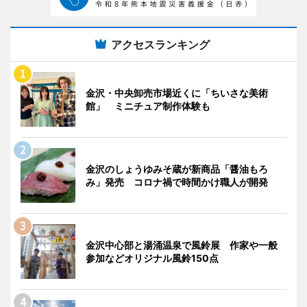
アクセスランキング
金沢・中央卸売市場近くに「ちいさな美術
館」 ミニチュア制作体験も
金沢のしょうゆみそ蔵が新商品「醤油もろ
み」発売 コロナ禍で時間かけ職人が開発
金沢中心部と湯涌温泉で風鈴展 作家や一般
参加などオリジナル風鈴150点