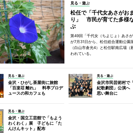
見る・遊ぶ
松任で「千代女あさがお
り」 市民が育てた多様
ぶ
第49回「千代女（ちよじょ）あさ
が7月31日から、松任総合運動公園
（白山市倉光4）と松任駅南広場（
われている。
見る・遊ぶ
見る・遊ぶ
金沢・ひがし茶屋街に旅館
金沢市民芸術村で「
「百楽荘 離れ」 料亭プロデ
紀歌劇団」公演へ
ュースの和カフェも
思い舞台に
見る・遊ぶ
金沢・国立工芸館で「もよう
わくわく」展 子どもに「た
んけんキット」配布