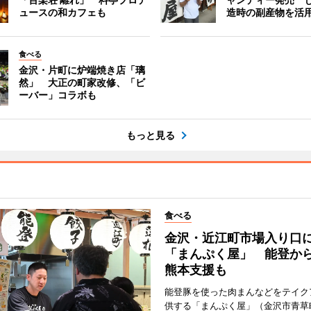
ュースの和カフェも
造時の副産物を活
食べる
金沢・片町に炉端焼き店「璃
然」 大正の町家改修、「ビ
ーバー」コラボも
もっと見る
食べる
金沢・近江町市場入り口
「まんぷく屋」 能登か
熊本支援も
能登豚を使った肉まんなどをテイク
供する「まんぷく屋」（金沢市青草