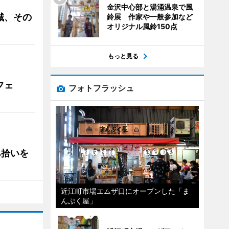
金沢中心部と湯涌温泉で風
城、その
鈴展 作家や一般参加など
オリジナル風鈴150点
もっと見る
フェ
フォトフラッシュ
み拾いを
近江町市場エムザ口にオープンした「ま
んぷく屋」