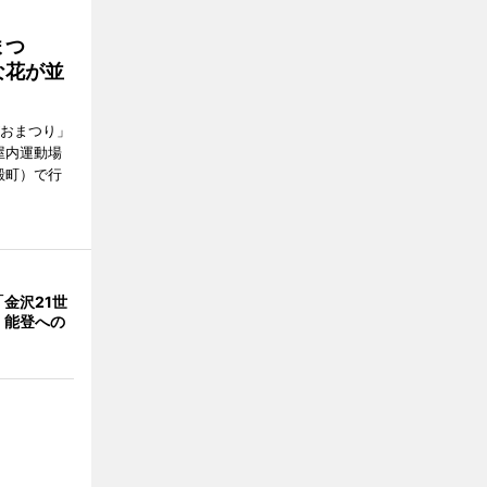
まつ
な花が並
がおまつり」
屋内運動場
殿町）で行
金沢21世
 能登への