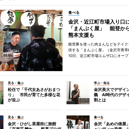
食べる
金沢・近江町市場入り口
「まんぷく屋」 能登か
熊本支援も
能登豚を使った肉まんなどをテイク
供する「まんぷく屋」（金沢市青草
10日、近江町市場エムザ口にオープ
見る・遊ぶ
学ぶ・知る
松任で「千代女あさがおまつ
金沢美大でデザイ
り」 市民が育てた多様な花
義 AI時代のデザ
が並ぶ
割とは
見る・遊ぶ
食べる
金沢・ひがし茶屋街に旅館
金沢「あめの俵屋
「百楽荘 離れ」 料亭プロデ
ャンディー発売 