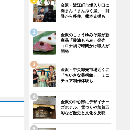
金沢・近江町市場入り口に
肉まん「まんぷく屋」 能
登から移住、熊本支援も
金沢のしょうゆみそ蔵が新
商品「醤油もろみ」発売
コロナ禍で時間かけ職人が
開発
金沢・中央卸売市場近くに
「ちいさな美術館」 ミニ
チュア制作体験も
金沢の中心部にデザイナー
ズホテル、雪づりや加賀五
彩など歴史と文化を反映