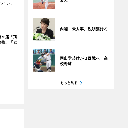
楽天
ンした。
内閣・党人事、説明避ける
焼き店「璃
改修、「ビ
岡山学芸館が２回戦へ 高
校野球
もっと見る