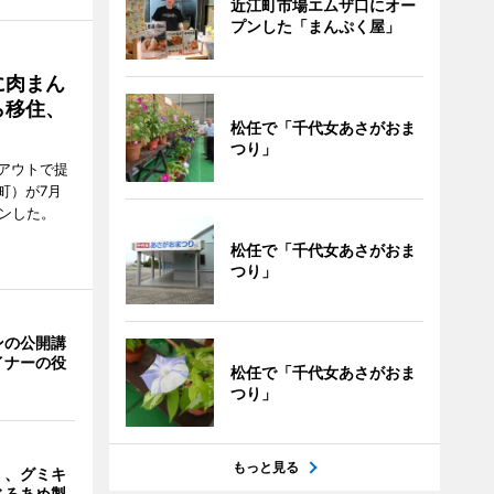
近江町市場エムザ口にオー
プンした「まんぷく屋」
に肉まん
ら移住、
松任で「千代女あさがおま
つり」
アウトで提
町）が7月
ンした。
松任で「千代女あさがおま
つり」
ンの公開講
イナーの役
松任で「千代女あさがおま
つり」
もっと見る
」、グミキ
じろあめ製