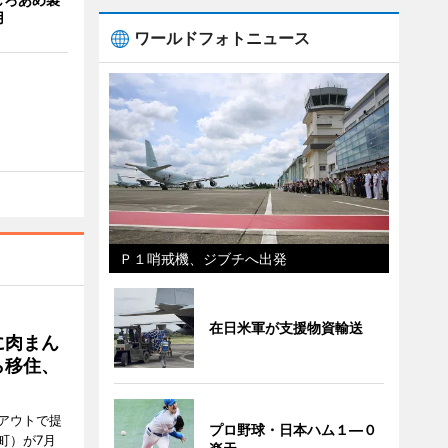
用
ワールドフォトニュース
Ｐ１哨戒機、ジブチへ出発
在日米軍が支援物資輸送
に肉まん
ら移住、
アウトで提
プロ野球・日本ハム１―０
町）が7月