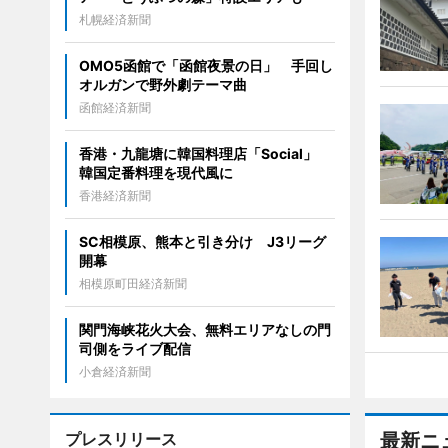
札幌経済新聞
OMO5函館で「函館夜景の日」 手回し
オルガンで野外劇テーマ曲
函館経済新聞
香港・九龍塘に韓国料理店「Social」
韓国定番料理を現代風に
香港経済新聞
SC相模原、熊本と引き分け J3リーグ
開幕
相模原町田経済新聞
関門海峡花火大会、無料エリアなしの門
司側をライブ配信
小倉経済新聞
プレスリリース
最新ニ