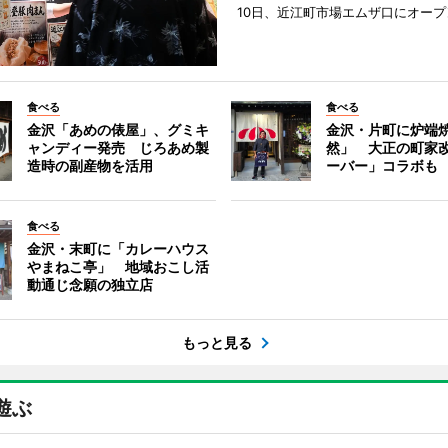
10日、近江町市場エムザ口にオープ
食べる
食べる
金沢「あめの俵屋」、グミキ
金沢・片町に炉端
ャンディー発売 じろあめ製
然」 大正の町家
造時の副産物を活用
ーバー」コラボも
食べる
金沢・末町に「カレーハウス
やまねこ亭」 地域おこし活
動通じ念願の独立店
もっと見る
遊ぶ