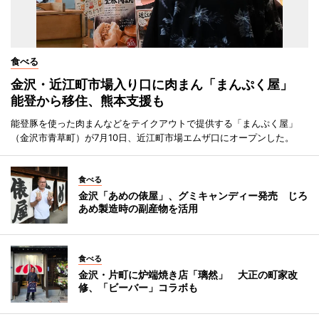
食べる
金沢・近江町市場入り口に肉まん「まんぷく屋」
能登から移住、熊本支援も
能登豚を使った肉まんなどをテイクアウトで提供する「まんぷく屋」
（金沢市青草町）が7月10日、近江町市場エムザ口にオープンした。
食べる
金沢「あめの俵屋」、グミキャンディー発売 じろ
あめ製造時の副産物を活用
食べる
金沢・片町に炉端焼き店「璃然」 大正の町家改
修、「ビーバー」コラボも