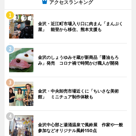
アクセスランキング
金沢・近江町市場入り口に肉まん「まんぷく
屋」 能登から移住、熊本支援も
金沢のしょうゆみそ蔵が新商品「醤油もろ
み」発売 コロナ禍で時間かけ職人が開発
金沢・中央卸売市場近くに「ちいさな美術
館」 ミニチュア制作体験も
金沢中心部と湯涌温泉で風鈴展 作家や一般
参加などオリジナル風鈴150点