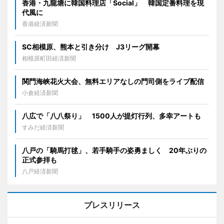
香港・九龍塘に韓国料理店「Social」 韓国定番料理を現
代風に
香港経済新聞
SC相模原、熊本と引き分け J3リーグ開幕
相模原町田経済新聞
関門海峡花火大会、無料エリアなしの門司側をライブ配信
小倉経済新聞
八広で「八八祭り」 1500人が提灯行列、多幸アートも
すみだ経済新聞
八戸の「騎馬打毬」、若手騎手の姿勇ましく 20年ぶりの
正式参拝も
八戸経済新聞
プレスリリース