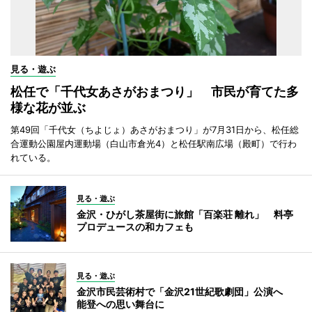
見る・遊ぶ
松任で「千代女あさがおまつり」 市民が育てた多
様な花が並ぶ
第49回「千代女（ちよじょ）あさがおまつり」が7月31日から、松任総
合運動公園屋内運動場（白山市倉光4）と松任駅南広場（殿町）で行わ
れている。
見る・遊ぶ
金沢・ひがし茶屋街に旅館「百楽荘 離れ」 料亭
プロデュースの和カフェも
見る・遊ぶ
金沢市民芸術村で「金沢21世紀歌劇団」公演へ
能登への思い舞台に