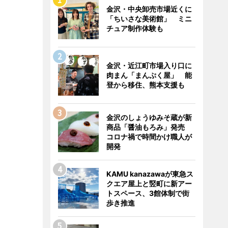
金沢・中央卸売市場近くに
「ちいさな美術館」 ミニ
チュア制作体験も
金沢・近江町市場入り口に
肉まん「まんぷく屋」 能
登から移住、熊本支援も
金沢のしょうゆみそ蔵が新
商品「醤油もろみ」発売
コロナ禍で時間かけ職人が
開発
KAMU kanazawaが東急ス
クエア屋上と竪町に新アー
トスペース、3館体制で街
歩き推進