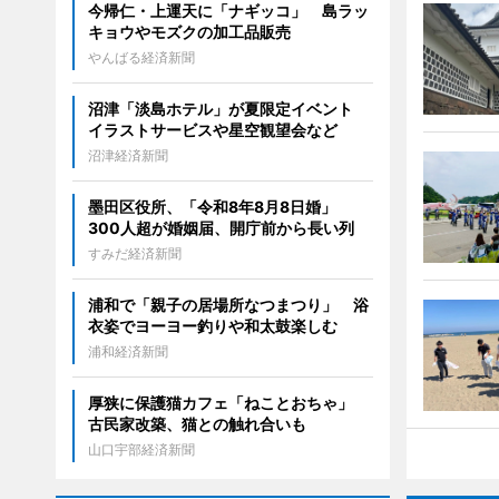
今帰仁・上運天に「ナギッコ」 島ラッ
キョウやモズクの加工品販売
やんばる経済新聞
沼津「淡島ホテル」が夏限定イベント
イラストサービスや星空観望会など
沼津経済新聞
墨田区役所、「令和8年8月8日婚」
300人超が婚姻届、開庁前から長い列
すみだ経済新聞
浦和で「親子の居場所なつまつり」 浴
衣姿でヨーヨー釣りや和太鼓楽しむ
浦和経済新聞
厚狭に保護猫カフェ「ねことおちゃ」
古民家改築、猫との触れ合いも
山口宇部経済新聞