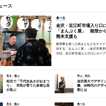
ュース
食べる
金沢・近江町市場入り口
「まんぷく屋」 能登か
熊本支援も
能登豚を使った肉まんなどをテイク
供する「まんぷく屋」（金沢市青草
10日、近江町市場エムザ口にオープ
見る・遊ぶ
学ぶ・知る
松任で「千代女あさがおまつ
金沢美大でデザイ
り」 市民が育てた多様な花
義 AI時代のデザ
が並ぶ
割とは
見る・遊ぶ
食べる