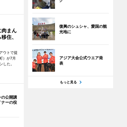
グ
復興のシュシャ、愛国の観
に肉まん
光地に
ら移住、
アウトで提
アジア大会公式ウエア発
町）が7月
表
ンした。
もっと見る
ンの公開講
イナーの役