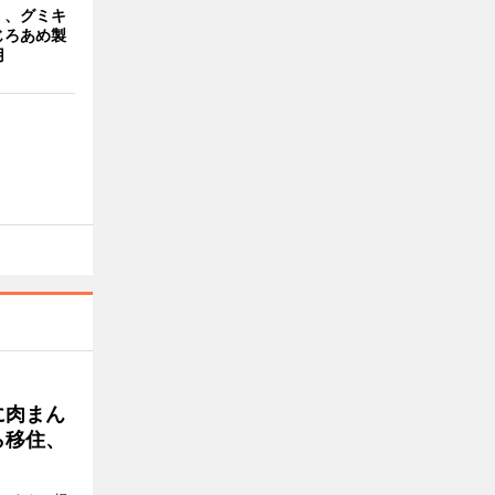
」、グミキ
じろあめ製
用
に肉まん
ら移住、