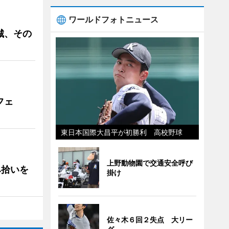
ワールドフォトニュース
城、その
フェ
東日本国際大昌平が初勝利 高校野球
上野動物園で交通安全呼び
み拾いを
掛け
佐々木６回２失点 大リー