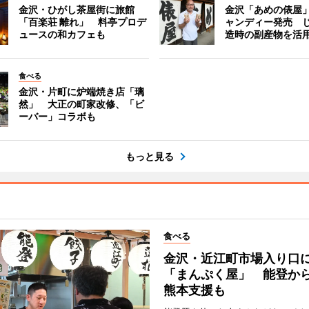
金沢・ひがし茶屋街に旅館
金沢「あめの俵屋
「百楽荘 離れ」 料亭プロデ
ャンディー発売 
ュースの和カフェも
造時の副産物を活
食べる
金沢・片町に炉端焼き店「璃
然」 大正の町家改修、「ビ
ーバー」コラボも
もっと見る
食べる
金沢・近江町市場入り口
「まんぷく屋」 能登か
熊本支援も