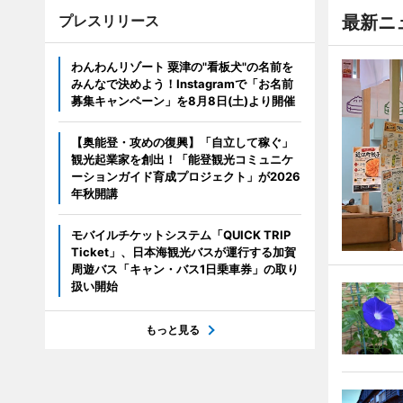
プレスリリース
最新ニ
わんわんリゾート 粟津の"看板犬"の名前を
みんなで決めよう！Instagramで「お名前
募集キャンペーン」を8月8日(土)より開催
【奥能登・攻めの復興】「自立して稼ぐ」
観光起業家を創出！「能登観光コミュニケ
ーションガイド育成プロジェクト」が2026
年秋開講
モバイルチケットシステム「QUICK TRIP
Ticket」、日本海観光バスが運行する加賀
周遊バス「キャン・バス1日乗車券」の取り
扱い開始
もっと見る