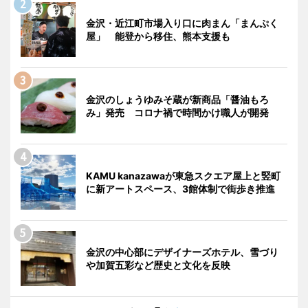
金沢・近江町市場入り口に肉まん「まんぷく
屋」 能登から移住、熊本支援も
金沢のしょうゆみそ蔵が新商品「醤油もろ
み」発売 コロナ禍で時間かけ職人が開発
KAMU kanazawaが東急スクエア屋上と竪町
に新アートスペース、3館体制で街歩き推進
金沢の中心部にデザイナーズホテル、雪づり
や加賀五彩など歴史と文化を反映