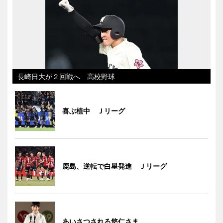
長崎日大が２回戦へ 高校野球
喜ぶ植中 Ｊリーグ
鹿島、逆転で白星発進 Ｊリーグ
あいさつされる悠仁さま