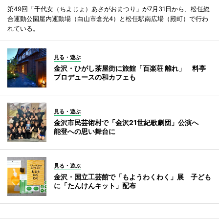
第49回「千代女（ちよじょ）あさがおまつり」が7月31日から、松任総
合運動公園屋内運動場（白山市倉光4）と松任駅南広場（殿町）で行わ
れている。
見る・遊ぶ
金沢・ひがし茶屋街に旅館「百楽荘 離れ」 料亭
プロデュースの和カフェも
見る・遊ぶ
金沢市民芸術村で「金沢21世紀歌劇団」公演へ
能登への思い舞台に
見る・遊ぶ
金沢・国立工芸館で「もようわくわく」展 子ども
に「たんけんキット」配布