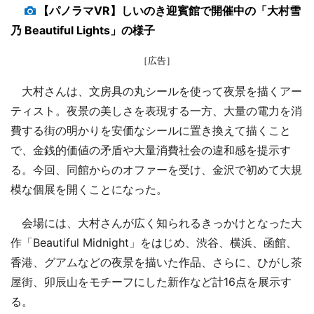
【パノラマVR】しいのき迎賓館で開催中の「大村雪
乃 Beautiful Lights」の様子
［広告］
大村さんは、文房具の丸シールを使って夜景を描くアー
ティスト。夜景の美しさを表現する一方、大量の電力を消
費する街の明かりを安価なシールに置き換えて描くこと
で、金銭的価値の矛盾や大量消費社会の違和感を提示す
る。今回、同館からのオファーを受け、金沢で初めて大規
模な個展を開くことになった。
会場には、大村さんが広く知られるきっかけとなった大
作「Beautiful Midnight」をはじめ、渋谷、横浜、函館、
香港、グアムなどの夜景を描いた作品、さらに、ひがし茶
屋街、卯辰山をモチーフにした新作など計16点を展示す
る。