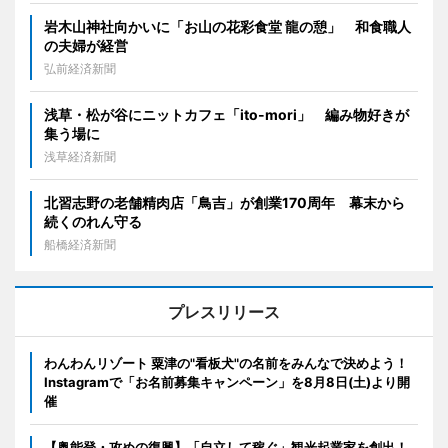
岩木山神社向かいに「お山の花彩食堂 龍の憩」 和食職人
の夫婦が経営
弘前経済新聞
浅草・松が谷にニットカフェ「ito-mori」 編み物好きが
集う場に
浅草経済新聞
北習志野の老舗精肉店「鳥吉」が創業170周年 幕末から
続くのれん守る
船橋経済新聞
プレスリリース
わんわんリゾート 粟津の"看板犬"の名前をみんなで決めよう！
Instagramで「お名前募集キャンペーン」を8月8日(土)より開
催
【奥能登・攻めの復興】「自立して稼ぐ」観光起業家を創出！