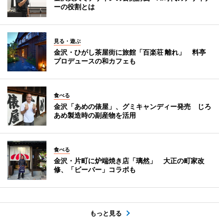
ーの役割とは
見る・遊ぶ
金沢・ひがし茶屋街に旅館「百楽荘 離れ」 料亭
プロデュースの和カフェも
食べる
金沢「あめの俵屋」、グミキャンディー発売 じろ
あめ製造時の副産物を活用
食べる
金沢・片町に炉端焼き店「璃然」 大正の町家改
修、「ビーバー」コラボも
もっと見る