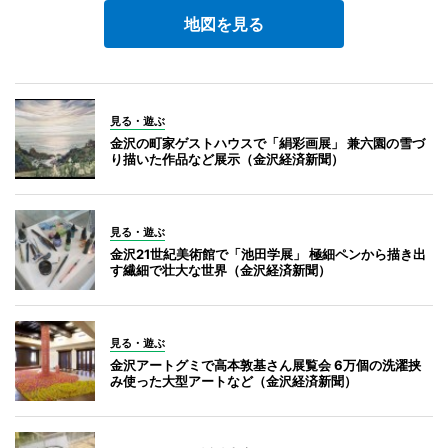
地図を見る
見る・遊ぶ
金沢の町家ゲストハウスで「絹彩画展」 兼六園の雪づ
り描いた作品など展示（金沢経済新聞）
見る・遊ぶ
金沢21世紀美術館で「池田学展」 極細ペンから描き出
す繊細で壮大な世界（金沢経済新聞）
見る・遊ぶ
金沢アートグミで高本敦基さん展覧会 6万個の洗濯挟
み使った大型アートなど（金沢経済新聞）