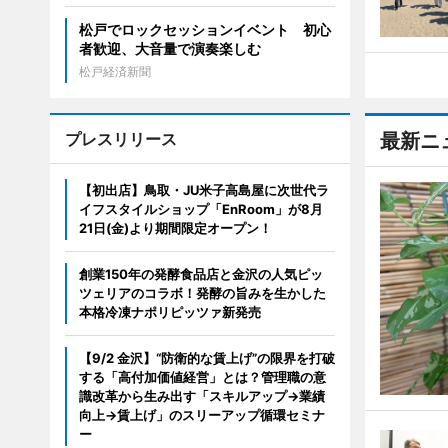
松戸でロックセッションイベント 初心
者歓迎、大音量で演奏楽しむ
松戸経済新聞
プレスリリース
最新ニ
【初出店】鳥取・JU米子高島屋に次世代ラ
イフスタイルショップ「EnRoom」が8月
21日(金)より期間限定オープン！
創業150年の発酵食品店と金沢の人気ピッ
ツェリアのコラボ！発酵の旨みを生かした
本格冷凍ナポリピッツァ新発売
【9/2 金沢】“防衛的な賃上げ”の限界を打破
する「高付加価値経営」とは？管理職の意
識改革から生み出す「スキルアップ→業績
向上→賃上げ」のスリーアップ循環セミナ
ー