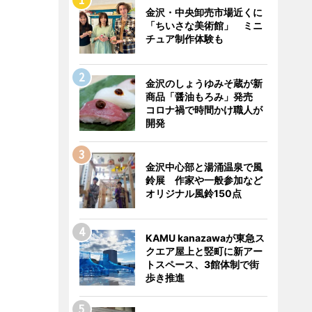
金沢・中央卸売市場近くに
「ちいさな美術館」 ミニ
チュア制作体験も
金沢のしょうゆみそ蔵が新
商品「醤油もろみ」発売
コロナ禍で時間かけ職人が
開発
金沢中心部と湯涌温泉で風
鈴展 作家や一般参加など
オリジナル風鈴150点
KAMU kanazawaが東急ス
クエア屋上と竪町に新アー
トスペース、3館体制で街
歩き推進