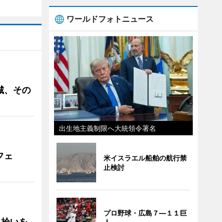
ワールドフォトニュース
城、その
出生地主義制限へ大統領令署名
フェ
米イスラエル船舶の航行禁
止検討
プロ野球・広島７―１１巨
み拾いを