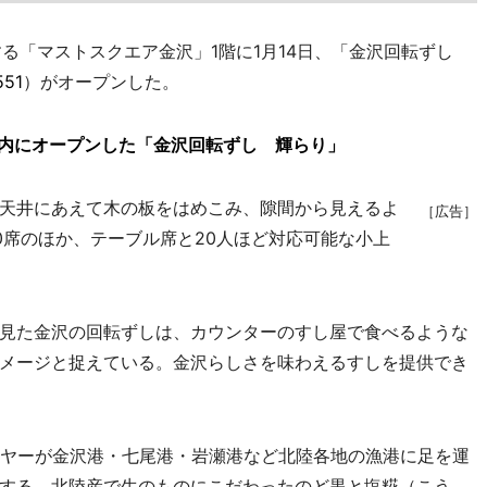
る「マストスクエア金沢」1階に1月14日、「金沢回転ずし
551
）がオープンした。
ー内にオープンした「金沢回転ずし 輝らり」
天井にあえて木の板をはめこみ、隙間から見えるよ
［広告］
0席のほか、テーブル席と20人ほど対応可能な小上
見た金沢の回転ずしは、カウンターのすし屋で食べるような
メージと捉えている。金沢らしさを味わえるすしを提供でき
ヤーが金沢港・七尾港・岩瀬港など北陸各地の漁港に足を運
する。北陸産で生のものにこだわったのど黒と塩糀（こう