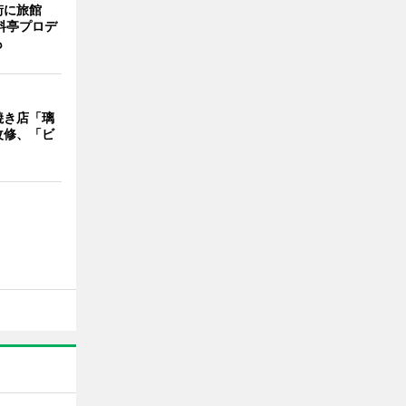
街に旅館
料亭プロデ
も
焼き店「璃
改修、「ビ