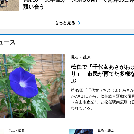
競い合う
もっと見る
ュース
見る・遊ぶ
松任で「千代女あさがお
り」 市民が育てた多様
ぶ
第49回「千代女（ちよじょ）あさ
が7月31日から、松任総合運動公園
（白山市倉光4）と松任駅南広場（
われている。
学ぶ・知る
見る・遊ぶ