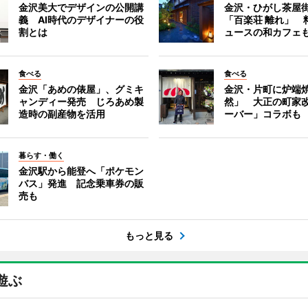
金沢美大でデザインの公開講
金沢・ひがし茶屋
義 AI時代のデザイナーの役
「百楽荘 離れ」 
割とは
ュースの和カフェ
食べる
食べる
金沢「あめの俵屋」、グミキ
金沢・片町に炉端
ャンディー発売 じろあめ製
然」 大正の町家
造時の副産物を活用
ーバー」コラボも
暮らす・働く
金沢駅から能登へ「ポケモン
バス」発進 記念乗車券の販
売も
もっと見る
遊ぶ