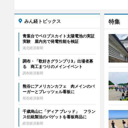
みん経トピックス
特集
青葉台でペロブスカイト太陽電池の実証
実験 屋内光で発電性能を検証
港北経済新聞
調布・「歌好きグランプリ3」出場者募
る 商工まつりのメインイベント
調布経済新聞
熊谷にアメリカンカフェ 肉メインのバ
ーガーとプレッツェル看板に
熊谷経済新聞
千歳烏山に「ディア ブレッド」 フラン
ス伝統製法のバゲットを看板商品に
経堂経済新聞