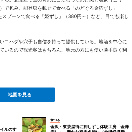
）で包み、能登塩を載せて食べる「のどぐろ金箔ずし」
れたスプーンで食べる「姫ずし」（380円～）など、目でも楽し
いコハダや穴子も自信を持って提供している。地酒を中心に
ているので観光客はもちろん、地元の方にも使い勝手良く利
地図を見る
食べる
金沢・東茶屋街に押しずし体験工房「金澤
イルのす
寿し」－新たな観光名所に（金沢経済新