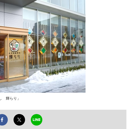
し 輝らり」