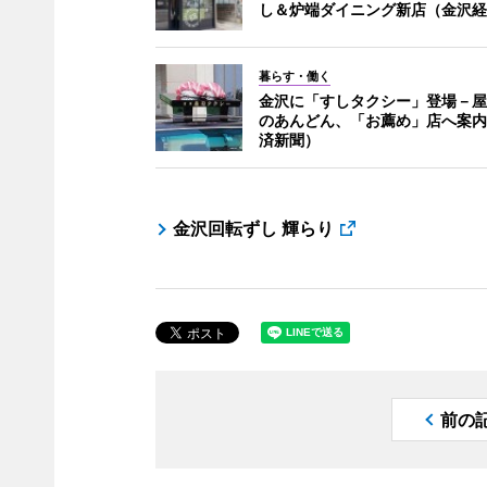
し＆炉端ダイニング新店（金沢経
暮らす・働く
金沢に「すしタクシー」登場－屋
のあんどん、「お薦め」店へ案内
済新聞）
金沢回転ずし 輝らり
前の