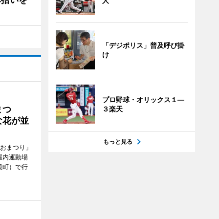
人
「デジポリス」普及呼び掛
け
プロ野球・オリックス１―
まつ
３楽天
な花が並
もっと見る
がおまつり」
屋内運動場
殿町）で行