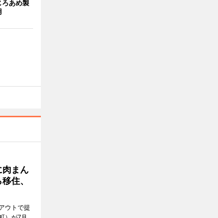
じろあめ製
用
に肉まん
ら移住、
アウトで提
町）が7月