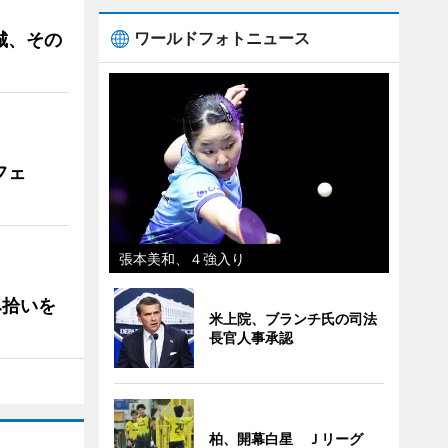
ワールドフォトニュース
城、その
フェ
張本美和、４強入り
み拾いを
米上院、ブランチ氏の司法
長官人事承認
柏、開幕白星 Ｊリーグ