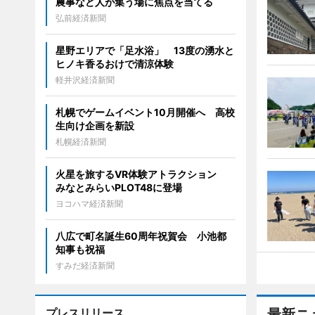
農事など人が集う場に焦点を当てる
弘前経済新聞
星野エリアで「足水浴」 13度の湧水と
ヒノキ香るおけで清涼体験
軽井沢経済新聞
札幌でゲームイベント10月開催へ 高校
生向け企画を新設
札幌経済新聞
火星を旅するVR体験アトラクション
みなとみらいPLOT48に登場
ヨコハマ経済新聞
八広で町名誕生60周年祝賀会 小池都
知事も祝福
すみだ経済新聞
プレスリリース
最新ニ