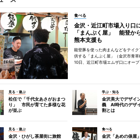
食べる
金沢・近江町市場入り口
「まんぷく屋」 能登か
熊本支援も
能登豚を使った肉まんなどをテイク
供する「まんぷく屋」（金沢市青草
10日、近江町市場エムザ口にオープ
見る・遊ぶ
学ぶ・知る
松任で「千代女あさがおまつ
金沢美大でデザイ
り」 市民が育てた多様な花
義 AI時代のデザ
が並ぶ
割とは
見る・遊ぶ
食べる
金沢・ひがし茶屋街に旅館
金沢「あめの俵屋