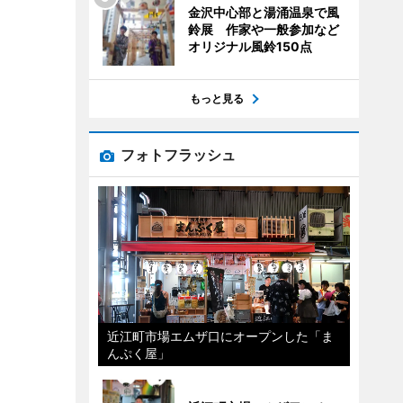
金沢中心部と湯涌温泉で風
鈴展 作家や一般参加など
オリジナル風鈴150点
もっと見る
フォトフラッシュ
近江町市場エムザ口にオープンした「ま
んぷく屋」