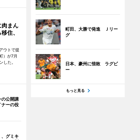
に肉まん
町田、大勝で発進 Ｊリー
ら移住、
グ
アウトで提
町）が7月
ンした。
日本、豪州に惜敗 ラグビ
ー
もっと見る
ンの公開講
イナーの役
」、グミキ