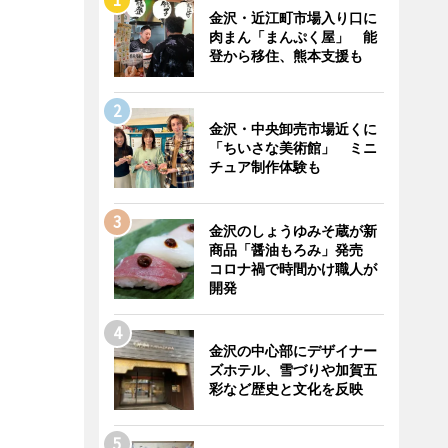
金沢・近江町市場入り口に
肉まん「まんぷく屋」 能
登から移住、熊本支援も
金沢・中央卸売市場近くに
「ちいさな美術館」 ミニ
チュア制作体験も
金沢のしょうゆみそ蔵が新
商品「醤油もろみ」発売
コロナ禍で時間かけ職人が
開発
金沢の中心部にデザイナー
ズホテル、雪づりや加賀五
彩など歴史と文化を反映