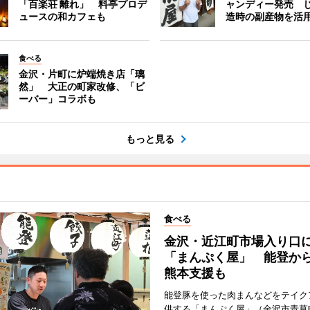
「百楽荘 離れ」 料亭プロデ
ャンディー発売 
ュースの和カフェも
造時の副産物を活
食べる
金沢・片町に炉端焼き店「璃
然」 大正の町家改修、「ビ
ーバー」コラボも
もっと見る
食べる
金沢・近江町市場入り口
「まんぷく屋」 能登か
熊本支援も
能登豚を使った肉まんなどをテイク
供する「まんぷく屋」（金沢市青草