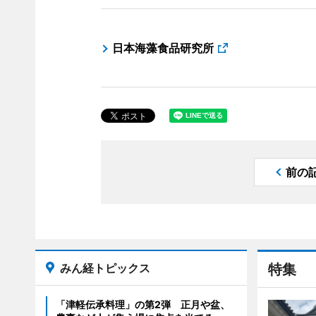
日本海藻食品研究所
前の
みん経トピックス
特集
「津軽伝承料理」の第2弾 正月や盆、