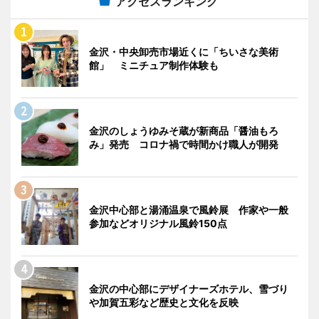
アクセスランキング
金沢・中央卸売市場近くに「ちいさな美術
館」 ミニチュア制作体験も
金沢のしょうゆみそ蔵が新商品「醤油もろ
み」発売 コロナ禍で時間かけ職人が開発
金沢中心部と湯涌温泉で風鈴展 作家や一般
参加などオリジナル風鈴150点
金沢の中心部にデザイナーズホテル、雪づり
や加賀五彩など歴史と文化を反映