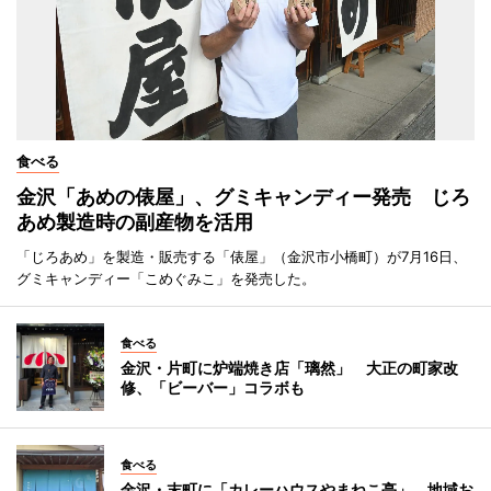
食べる
金沢「あめの俵屋」、グミキャンディー発売 じろ
あめ製造時の副産物を活用
「じろあめ」を製造・販売する「俵屋」（金沢市小橋町）が7月16日、
グミキャンディー「こめぐみこ」を発売した。
食べる
金沢・片町に炉端焼き店「璃然」 大正の町家改
修、「ビーバー」コラボも
食べる
金沢・末町に「カレーハウスやまねこ亭」 地域お