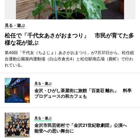
見る・遊ぶ
松任で「千代女あさがおまつり」 市民が育てた多
様な花が並ぶ
第49回「千代女（ちよじょ）あさがおまつり」が7月31日から、松任総
合運動公園屋内運動場（白山市倉光4）と松任駅南広場（殿町）で行わ
れている。
見る・遊ぶ
金沢・ひがし茶屋街に旅館「百楽荘 離れ」 料亭
プロデュースの和カフェも
見る・遊ぶ
金沢市民芸術村で「金沢21世紀歌劇団」公演へ
能登への思い舞台に