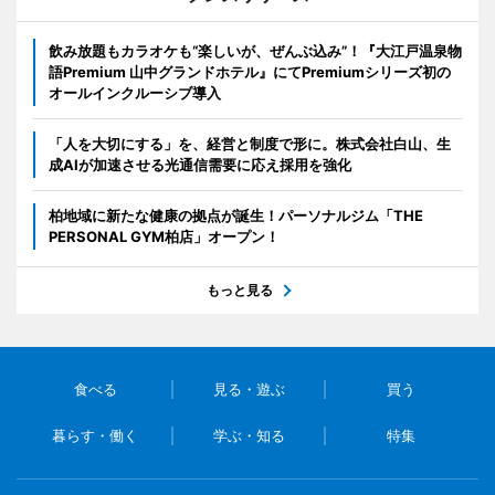
飲み放題もカラオケも“楽しいが、ぜんぶ込み”！『大江戸温泉物
語Premium 山中グランドホテル』にてPremiumシリーズ初の
オールインクルーシブ導入
「人を大切にする」を、経営と制度で形に。株式会社白山、生
成AIが加速させる光通信需要に応え採用を強化
柏地域に新たな健康の拠点が誕生！パーソナルジム「THE
PERSONAL GYM柏店」オープン！
もっと見る
食べる
見る・遊ぶ
買う
暮らす・働く
学ぶ・知る
特集