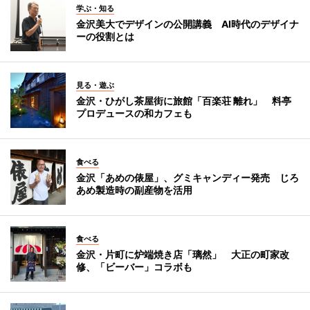
学ぶ・知る
金沢美大でデザインの公開講義 AI時代のデザイナ
ーの役割とは
見る・遊ぶ
金沢・ひがし茶屋街に旅館「百楽荘 離れ」 料亭
プロデュースの和カフェも
食べる
金沢「あめの俵屋」、グミキャンディー発売 じろ
あめ製造時の副産物を活用
食べる
金沢・片町に炉端焼き店「璃然」 大正の町家改
修、「ビーバー」コラボも