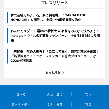
プレスリリース
株式会社カルナ、石川県に初進出。「CARNA BASE
NONOICHI」を開設し、北陸での事業展開を強化
わんわんリゾート 粟津の"看板犬"の名前をみんなで決めよう！
Instagramで「お名前募集キャンペーン」を8月8日(土)より開
催
【奥能登・攻めの復興】「自立して稼ぐ」観光起業家を創出！
「能登観光コミュニケーションガイド育成プロジェクト」が
2026年秋開講
もっと見る
食べる
見る・遊ぶ
買う
暮らす・働く
学ぶ・知る
特集