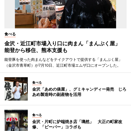
食べる
金沢・近江町市場入り口に肉まん「まんぷく屋」
能登から移住、熊本支援も
能登豚を使った肉まんなどをテイクアウトで提供する「まんぷく屋」
（金沢市青草町）が7月10日、近江町市場エムザ口にオープンした。
食べる
金沢「あめの俵屋」、グミキャンディー発売 じろ
あめ製造時の副産物を活用
食べる
金沢・片町に炉端焼き店「璃然」 大正の町家改
修、「ビーバー」コラボも