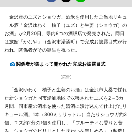
金沢産のユズとショウガ、酒米を使用したご当地リキュ
ール酒「金沢ゆわく 柚子（ユズ）と生姜（ショウガ）の
お酒」が2月20日、県内8つの酒販店で発売された。同日
は旅館「かなや」（金沢市湯涌町）で完成お披露目式が行
われ、関係者がその誕生を祝った。
関係者が集まって開かれた完成お披露目式
［広告］
「金沢ゆわく 柚子と生姜のお酒」は金沢市大桑で採れ
た新ショウガと同市湯涌地区で収穫されたユズを2～3カ
月間、同市産の酒米を使った清酒に漬け込んで仕上げたリ
キュール酒。1本（300ミリリットル）当たりショウガ約3
個、ユズ約2分の1個を使用し、「フルーティな香りと苦
み、ショウガのピリリとした味わいを楽しめる」（製造し