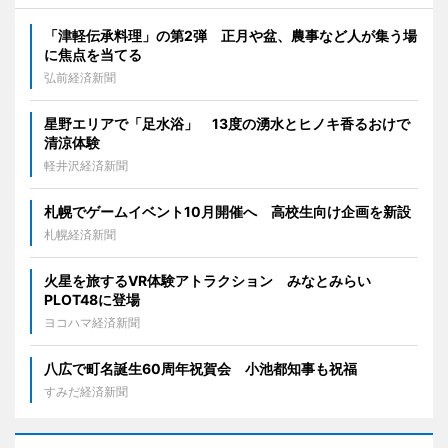
「津軽伝承料理」の第2弾 正月や盆、農事など人が集う場
に焦点を当てる
弘前経済新聞
星野エリアで「足水浴」 13度の湧水とヒノキ香るおけで
清涼体験
軽井沢経済新聞
札幌でゲームイベント10月開催へ 高校生向け企画を新設
札幌経済新聞
火星を旅するVR体験アトラクション みなとみらい
PLOT48に登場
ヨコハマ経済新聞
八広で町名誕生60周年祝賀会 小池都知事も祝福
すみだ経済新聞