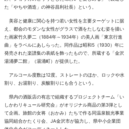
た「やちや酒造」の神谷昌利社長）という。
美容と健康に関心を持つ若い女性を主要ターゲットに据
え、都会のモダンな女性がグラスで酒をたしなむ姿を描い
た画家竹久夢二（1884年～1934年）の美人画「東京行進
曲」をラベルにあしらった。同作品は昭和5（1930）年に
発売された楽譜集の表紙を飾ったもので、所蔵する「金沢
湯涌夢二館」（湯涌町）が提供した。
アルコール度数は12度。ストレートのほか、ロックや水
割り、お湯割り、炭酸割りにも合うという。
県内の酒販店の有志で組織するプロジェクトチーム「い
しかわリキュール研究会」がオリジナル商品の第3弾とし
て企画。旅館の女将（おかみ）たちで作る同温泉観光事業
協同組合かたくり会、JA金沢市が協力し、県中小企業団