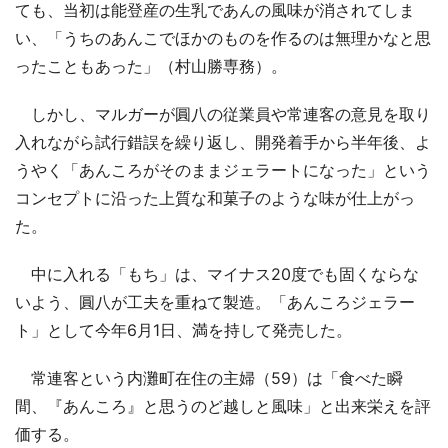
ても、当初は能登産の生乳であんの風味が消されてしま
い、「うちのあんこでほかのものを作るのは無理かなと思
ったこともあった」（村山勝専務）。
しかし、マルガーが圓八の従業員や常連客の意見を取り
入れながら試行錯誤を繰り返し、開発着手から半年後、よ
うやく「あんころがそのままジェラートになった」という
コンセプトに沿った上質な和菓子のような味が仕上がっ
た。
中に入れる「もち」は、マイナス20度でも固くならな
いよう、圓八が工夫を重ねて製造。「あんころジェラー
ト」として今年6月1日、満を持して発売した。
常連客という内灘町在住の主婦（59）は「食べた瞬
間、『あんころ』と思うのど越しと風味」と出来栄えを評
価する。