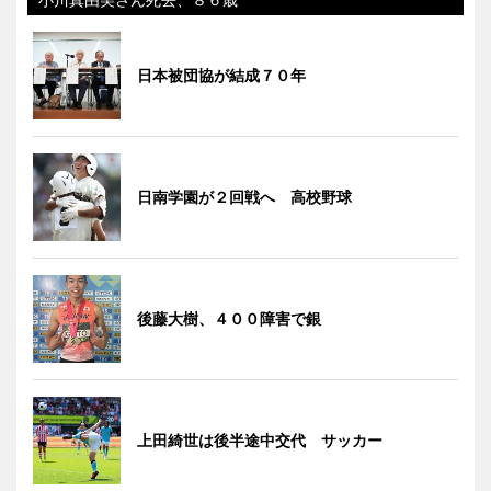
日本被団協が結成７０年
日南学園が２回戦へ 高校野球
後藤大樹、４００障害で銀
上田綺世は後半途中交代 サッカー