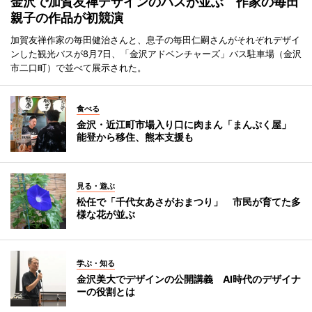
金沢で加賀友禅デザインのバスが並ぶ 作家の毎田
親子の作品が初競演
加賀友禅作家の毎田健治さんと、息子の毎田仁嗣さんがそれぞれデザイ
ンした観光バスが8月7日、「金沢アドベンチャーズ」バス駐車場（金沢
市二口町）で並べて展示された。
食べる
金沢・近江町市場入り口に肉まん「まんぷく屋」
能登から移住、熊本支援も
見る・遊ぶ
松任で「千代女あさがおまつり」 市民が育てた多
様な花が並ぶ
学ぶ・知る
金沢美大でデザインの公開講義 AI時代のデザイナ
ーの役割とは