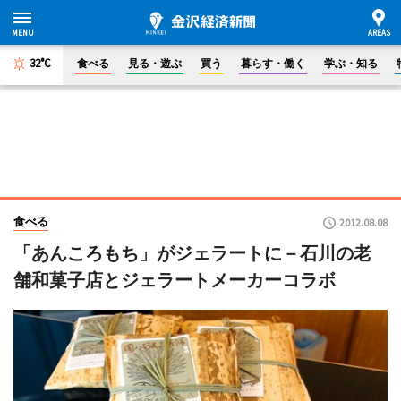
32°C
食べる
見る・遊ぶ
買う
暮らす・働く
学ぶ・知る
食べる
2012.08.08
「あんころもち」がジェラートに－石川の老
舗和菓子店とジェラートメーカーコラボ