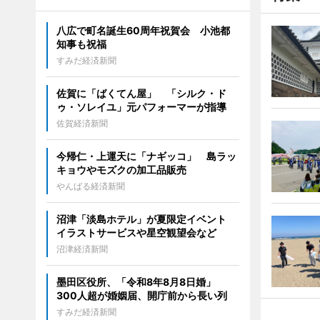
八広で町名誕生60周年祝賀会 小池都
知事も祝福
すみだ経済新聞
佐賀に「ばくてん屋」 「シルク・ド
ゥ・ソレイユ」元パフォーマーが指導
佐賀経済新聞
今帰仁・上運天に「ナギッコ」 島ラッ
キョウやモズクの加工品販売
やんばる経済新聞
沼津「淡島ホテル」が夏限定イベント
イラストサービスや星空観望会など
沼津経済新聞
墨田区役所、「令和8年8月8日婚」
300人超が婚姻届、開庁前から長い列
すみだ経済新聞