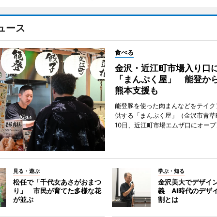
ュース
食べる
金沢・近江町市場入り口
「まんぷく屋」 能登か
熊本支援も
能登豚を使った肉まんなどをテイク
供する「まんぷく屋」（金沢市青草
10日、近江町市場エムザ口にオープ
見る・遊ぶ
学ぶ・知る
松任で「千代女あさがおまつ
金沢美大でデザイ
り」 市民が育てた多様な花
義 AI時代のデザ
が並ぶ
割とは