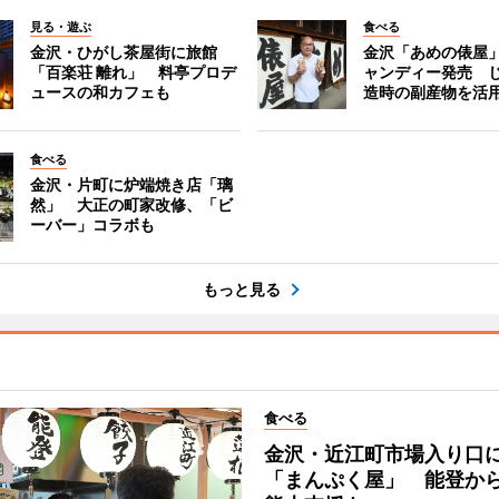
見る・遊ぶ
食べる
金沢・ひがし茶屋街に旅館
金沢「あめの俵屋
「百楽荘 離れ」 料亭プロデ
ャンディー発売 
ュースの和カフェも
造時の副産物を活
食べる
金沢・片町に炉端焼き店「璃
然」 大正の町家改修、「ビ
ーバー」コラボも
もっと見る
食べる
金沢・近江町市場入り口
「まんぷく屋」 能登か