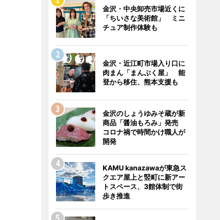
金沢・中央卸売市場近くに
「ちいさな美術館」 ミニ
チュア制作体験も
金沢・近江町市場入り口に
肉まん「まんぷく屋」 能
登から移住、熊本支援も
金沢のしょうゆみそ蔵が新
商品「醤油もろみ」発売
コロナ禍で時間かけ職人が
開発
KAMU kanazawaが東急ス
クエア屋上と竪町に新アー
トスペース、3館体制で街
歩き推進