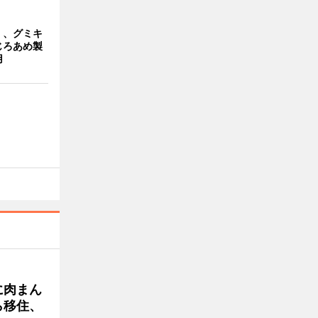
」、グミキ
じろあめ製
用
に肉まん
ら移住、