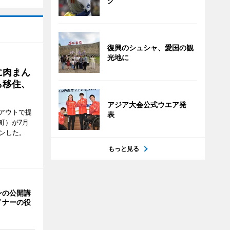
グ
復興のシュシャ、愛国の観
光地に
に肉まん
ら移住、
アジア大会公式ウエア発
アウトで提
表
町）が7月
ンした。
もっと見る
ンの公開講
イナーの役