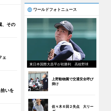
ワールドフォトニュース
城、その
フェ
東日本国際大昌平が初勝利 高校野球
上野動物園で交通安全呼び
掛け
み拾いを
佐々木６回２失点 大リー