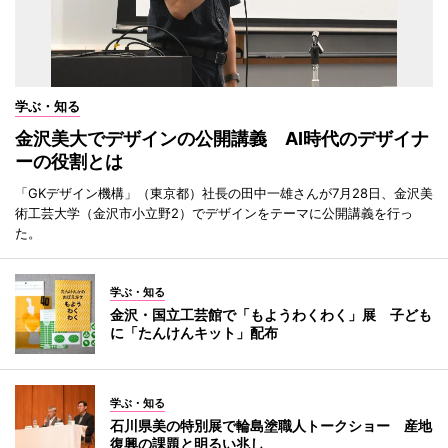
学ぶ・知る
金沢美大でデザインの公開講義 AI時代のデザイナ
ーの役割とは
「GKデザイン機構」（東京都）社長の田中一雄さんが7月28日、金沢美
術工芸大学（金沢市小立野2）でデザインをテーマに公開講義を行っ
た。
学ぶ・知る
金沢・国立工芸館で「もようわくわく」展 子ども
に「たんけんキット」配布
学ぶ・知る
石川県美の特別展で輪島塗職人トークショー 産地
復興の課題と明るい兆し