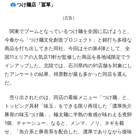
つけ麺店「冨單」
［広告］
関東でブームとなっているつけ麺を全国に広げようと、
今春から「つけ麺文化創造プロジェクト」と銘打ち多様な
商品を打ち出してきた同社。今回はその第4弾として、全
国11エリアの人気店11軒が監修した商品を各地域限定でラ
インアップした。北陸では、石川県内の91店舗を対象にし
たアンケートの結果、得票数が最も多かった同店を選ん
だ。
売り出されたのは、同店の看板メニュー「つけ麺」と、
トッピング具材「味玉」をできる限り再現した「濃厚魚介
豚骨の味玉つけ麺」。極太麺に半熟の食感が味わえる煮卵
1個、チャーシュー、なると、メンマ、ノリ、ネギを載
せ、「魚介系と豚骨系を配合した、濃厚でありながら後味