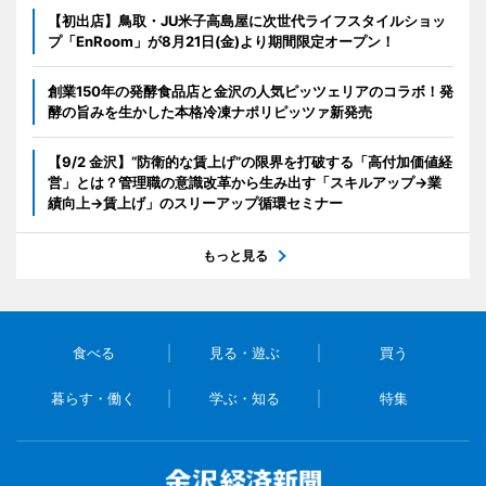
【初出店】鳥取・JU米子高島屋に次世代ライフスタイルショッ
プ「EnRoom」が8月21日(金)より期間限定オープン！
創業150年の発酵食品店と金沢の人気ピッツェリアのコラボ！発
酵の旨みを生かした本格冷凍ナポリピッツァ新発売
【9/2 金沢】“防衛的な賃上げ”の限界を打破する「高付加価値経
営」とは？管理職の意識改革から生み出す「スキルアップ→業
績向上→賃上げ」のスリーアップ循環セミナー
もっと見る
食べる
見る・遊ぶ
買う
暮らす・働く
学ぶ・知る
特集