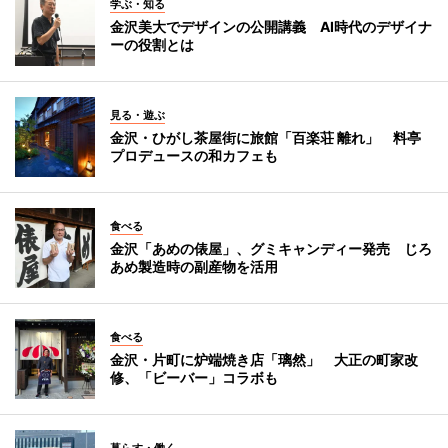
学ぶ・知る
金沢美大でデザインの公開講義 AI時代のデザイナ
ーの役割とは
見る・遊ぶ
金沢・ひがし茶屋街に旅館「百楽荘 離れ」 料亭
プロデュースの和カフェも
食べる
金沢「あめの俵屋」、グミキャンディー発売 じろ
あめ製造時の副産物を活用
食べる
金沢・片町に炉端焼き店「璃然」 大正の町家改
修、「ビーバー」コラボも
暮らす・働く