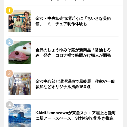
金沢・中央卸売市場近くに「ちいさな美術
館」 ミニチュア制作体験も
金沢のしょうゆみそ蔵が新商品「醤油もろ
み」発売 コロナ禍で時間かけ職人が開発
金沢中心部と湯涌温泉で風鈴展 作家や一般
参加などオリジナル風鈴150点
KAMU kanazawaが東急スクエア屋上と竪町
に新アートスペース、3館体制で街歩き推進