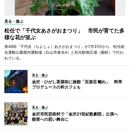
見る・遊ぶ
松任で「千代女あさがおまつり」 市民が育てた多
様な花が並ぶ
第49回「千代女（ちよじょ）あさがおまつり」が7月31日から、松任総
合運動公園屋内運動場（白山市倉光4）と松任駅南広場（殿町）で行わ
れている。
見る・遊ぶ
金沢・ひがし茶屋街に旅館「百楽荘 離れ」 料亭
プロデュースの和カフェも
見る・遊ぶ
金沢市民芸術村で「金沢21世紀歌劇団」公演へ
能登への思い舞台に