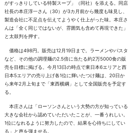
がすっきりしている特製スープ」（同社）を添える。同店
社長の本庄淳一さん（30）が3カ月前から幾度も味見し、
製造会社に不足点を伝えてようやく仕上がった味。本庄さ
んは「全く同じではないが、雰囲気も含めて再現できた」
と太鼓判を押す。
価格は498円。販売は12月19日まで。ラーメンやパスタ
など、その他の調理麺の2.5倍に当たる約2万5000食の販
売を目標に掲げる。今月13日の時点で東日本6エリアと西
日本5エリアの売り上げ各1位に輝いたつけ麺は、20日か
ら来年2月上旬まで「東西横綱」として全国販売を予定す
る。
本庄さんは「ローソンさんという大勢の方が知っている
大きな会社から認めていただいたことが、一番うれしい。
1位になれるように努力したので、結果を心待ちにしてい
る」と声を弾ませる。