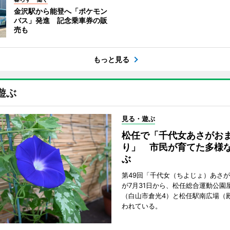
金沢駅から能登へ「ポケモン
バス」発進 記念乗車券の販
売も
もっと見る
遊ぶ
見る・遊ぶ
松任で「千代女あさがお
り」 市民が育てた多様
ぶ
第49回「千代女（ちよじょ）あさ
が7月31日から、松任総合運動公園
（白山市倉光4）と松任駅南広場（
われている。