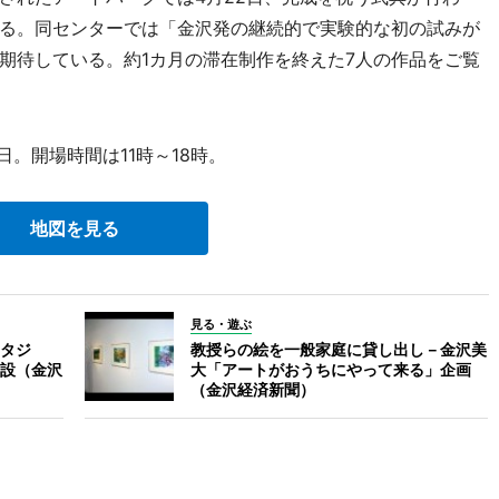
る。同センターでは「金沢発の継続的で実験的な初の試みが
期待している。約1カ月の滞在制作を終えた7人の作品をご覧
日。開場時間は11時～18時。
地図を見る
見る・遊ぶ
タジ
教授らの絵を一般家庭に貸し出し－金沢美
設（金沢
大「アートがおうちにやって来る」企画
（金沢経済新聞）