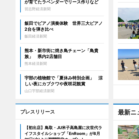
が育てたラベンダーでリース作りなど
習志野経済新聞
飯田でピアノ演奏体験 世界三大ピアノ
2台を弾き比べ
飯田経済新聞
熊本・新市街に焼き鳥チェーン「鳥貴
族」 県内2店舗目
熊本経済新聞
宇部の植物館で「夏休み特別企画」 涼
しい夜にカブクワや夜咲花観賞
山口宇部経済新聞
プレスリリース
最新ニ
【初出店】鳥取・JU米子高島屋に次世代ラ
イフスタイルショップ「EnRoom」が8月