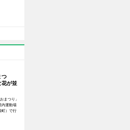
まつ
な花が並
がおまつり」
屋内運動場
殿町）で行