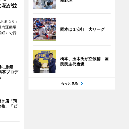
校野球
な花が並
がおまつり」
屋内運動場
岡本は１安打 大リーグ
殿町）で行
橋本、玉木氏が立候補 国
民民主代表選
街に旅館
料亭プロデ
も
もっと見る
焼き店「璃
改修、「ビ