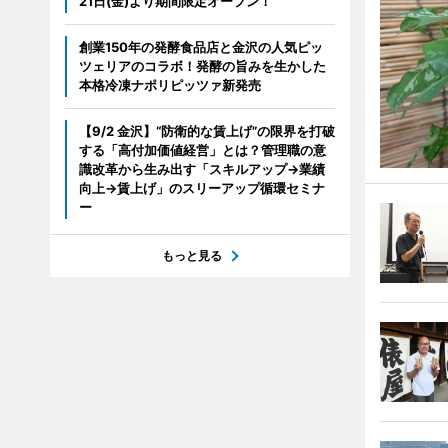
21日(金)より期間限定オープン！
創業150年の発酵食品店と金沢の人気ピッ
ツェリアのコラボ！発酵の旨みを生かした
本格冷凍ナポリピッツァ新発売
【9/2 金沢】“防衛的な賃上げ”の限界を打破
する「高付加価値経営」とは？管理職の意
識改革から生み出す「スキルアップ→業績
向上→賃上げ」のスリーアップ循環セミナ
ー
もっと見る