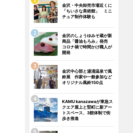
金沢・中央卸売市場近くに
「ちいさな美術館」 ミニ
チュア制作体験も
金沢のしょうゆみそ蔵が新
商品「醤油もろみ」発売
コロナ禍で時間かけ職人が
開発
金沢中心部と湯涌温泉で風
鈴展 作家や一般参加など
オリジナル風鈴150点
KAMU kanazawaが東急ス
クエア屋上と竪町に新アー
トスペース、3館体制で街
歩き推進