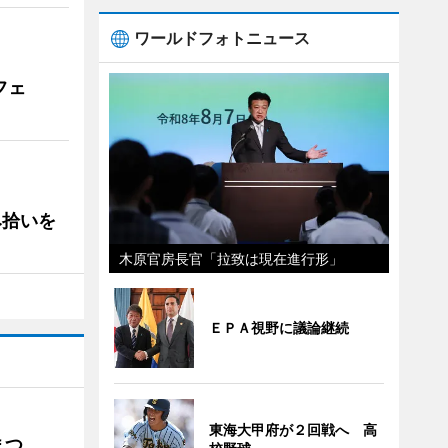
ワールドフォトニュース
フェ
み拾いを
木原官房長官「拉致は現在進行形」
ＥＰＡ視野に議論継続
東海大甲府が２回戦へ 高
まつ