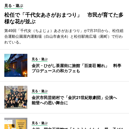
見る・遊ぶ
松任で「千代女あさがおまつり」 市民が育てた多
様な花が並ぶ
第49回「千代女（ちよじょ）あさがおまつり」が7月31日から、松任総
合運動公園屋内運動場（白山市倉光4）と松任駅南広場（殿町）で行わ
れている。
見る・遊ぶ
金沢・ひがし茶屋街に旅館「百楽荘 離れ」 料亭
プロデュースの和カフェも
見る・遊ぶ
金沢市民芸術村で「金沢21世紀歌劇団」公演へ
能登への思い舞台に
見る・遊ぶ