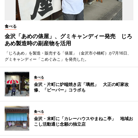
食べる
金沢「あめの俵屋」、グミキャンディー発売 じろ
あめ製造時の副産物を活用
「じろあめ」を製造・販売する「俵屋」（金沢市小橋町）が7月16日、
グミキャンディー「こめぐみこ」を発売した。
食べる
金沢・片町に炉端焼き店「璃然」 大正の町家改
修、「ビーバー」コラボも
食べる
金沢・末町に「カレーハウスやまねこ亭」 地域お
こし活動通じ念願の独立店