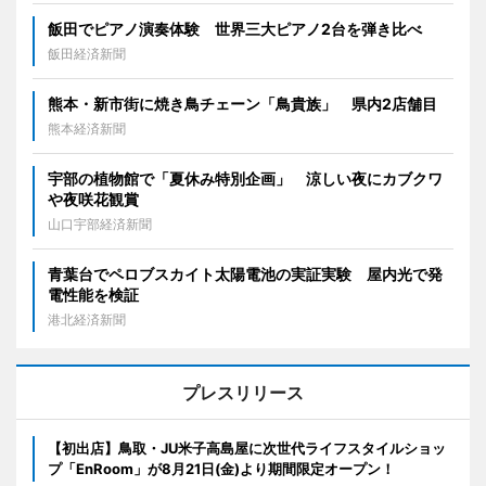
飯田でピアノ演奏体験 世界三大ピアノ2台を弾き比べ
飯田経済新聞
熊本・新市街に焼き鳥チェーン「鳥貴族」 県内2店舗目
熊本経済新聞
宇部の植物館で「夏休み特別企画」 涼しい夜にカブクワ
や夜咲花観賞
山口宇部経済新聞
青葉台でペロブスカイト太陽電池の実証実験 屋内光で発
電性能を検証
港北経済新聞
プレスリリース
【初出店】鳥取・JU米子高島屋に次世代ライフスタイルショッ
プ「EnRoom」が8月21日(金)より期間限定オープン！