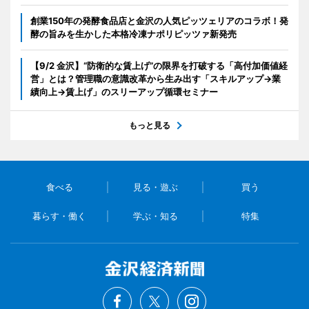
創業150年の発酵食品店と金沢の人気ピッツェリアのコラボ！発
酵の旨みを生かした本格冷凍ナポリピッツァ新発売
【9/2 金沢】“防衛的な賃上げ”の限界を打破する「高付加価値経
営」とは？管理職の意識改革から生み出す「スキルアップ→業
績向上→賃上げ」のスリーアップ循環セミナー
もっと見る
食べる
見る・遊ぶ
買う
暮らす・働く
学ぶ・知る
特集