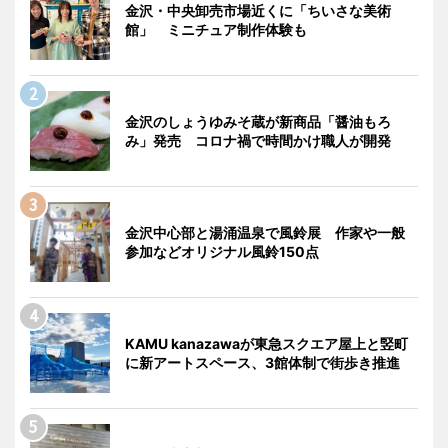
金沢・中央卸売市場近くに「ちいさな美術
館」 ミニチュア制作体験も
金沢のしょうゆみそ蔵が新商品「醤油もろ
み」発売 コロナ禍で時間かけ職人が開発
金沢中心部と湯涌温泉で風鈴展 作家や一般
参加などオリジナル風鈴150点
KAMU kanazawaが東急スクエア屋上と竪町
に新アートスペース、3館体制で街歩き推進