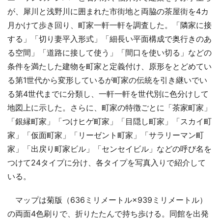
が、犀川と浅野川に囲まれた市街地と両脇の茶屋街を4カ
月かけて歩き回り、町家一軒一軒を調査した。「隣家に接
する」「切り妻平入形式」「細長い平面構成で奥行きのあ
る空間」「道路に接して使う」「間口を使い切る」などの
条件を満たした建物を町家と定義付け、原形をとどめてい
る第1世代から変形しているが町家の伝統を引き継いでい
る第4世代までに分類し、一軒一軒を世代別に色分けして
地図上に示した。さらに、町家の特徴ごとに「茶家町家」
「銀縁町家」「つけヒゲ町家」「目隠し町家」「スカイ町
家」「仮面町家」「リーゼント町家」「サラリーマン町
家」「出戻り町家ビル」「センセイビル」などの呼び名を
つけて24タイプに分け、各タイプを写真入りで紹介して
いる。
マップは菊版（636ミリメートル×939ミリメートル）
の両面4色刷りで、折りたたんで持ち歩ける。同館を出発