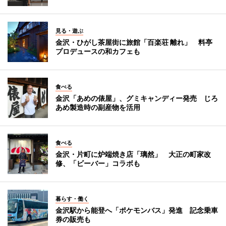
見る・遊ぶ
金沢・ひがし茶屋街に旅館「百楽荘 離れ」 料亭
プロデュースの和カフェも
食べる
金沢「あめの俵屋」、グミキャンディー発売 じろ
あめ製造時の副産物を活用
食べる
金沢・片町に炉端焼き店「璃然」 大正の町家改
修、「ビーバー」コラボも
暮らす・働く
金沢駅から能登へ「ポケモンバス」発進 記念乗車
券の販売も