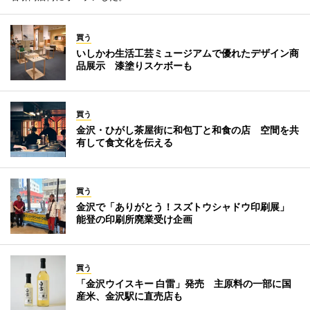
買う
いしかわ生活工芸ミュージアムで優れたデザイン商
品展示 漆塗りスケボーも
買う
金沢・ひがし茶屋街に和包丁と和食の店 空間を共
有して食文化を伝える
買う
金沢で「ありがとう！スズトウシャドウ印刷展」
能登の印刷所廃業受け企画
買う
「金沢ウイスキー 白雷」発売 主原料の一部に国
産米、金沢駅に直売店も