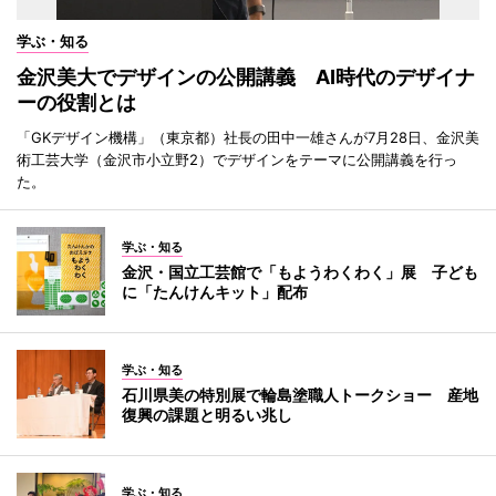
学ぶ・知る
金沢美大でデザインの公開講義 AI時代のデザイナ
ーの役割とは
「GKデザイン機構」（東京都）社長の田中一雄さんが7月28日、金沢美
術工芸大学（金沢市小立野2）でデザインをテーマに公開講義を行っ
た。
学ぶ・知る
金沢・国立工芸館で「もようわくわく」展 子ども
に「たんけんキット」配布
学ぶ・知る
石川県美の特別展で輪島塗職人トークショー 産地
復興の課題と明るい兆し
学ぶ・知る