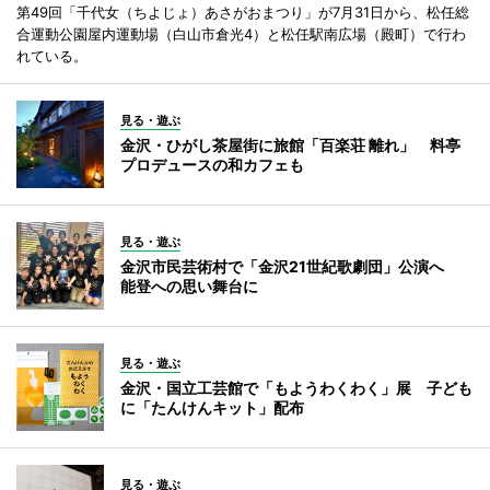
第49回「千代女（ちよじょ）あさがおまつり」が7月31日から、松任総
合運動公園屋内運動場（白山市倉光4）と松任駅南広場（殿町）で行わ
れている。
見る・遊ぶ
金沢・ひがし茶屋街に旅館「百楽荘 離れ」 料亭
プロデュースの和カフェも
見る・遊ぶ
金沢市民芸術村で「金沢21世紀歌劇団」公演へ
能登への思い舞台に
見る・遊ぶ
金沢・国立工芸館で「もようわくわく」展 子ども
に「たんけんキット」配布
見る・遊ぶ