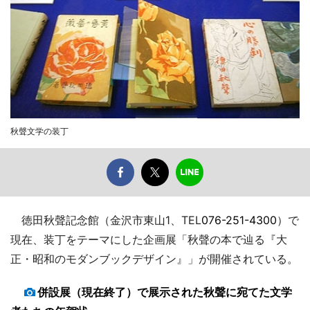
秋聲文学の装丁
徳田秋聲記念館（金沢市東山1、TEL
076-251-4300
）で
現在、装丁をテーマにした企画展「秋聲の本で辿る『大
正・昭和のモダンブックデザイン』」が開催されている。
併設展（現在終了）で展示された秋聲に宛てた文学