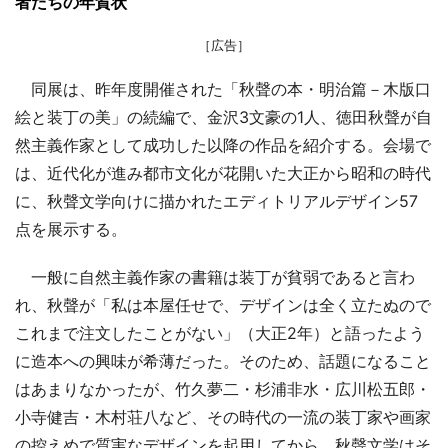
者たちの年賀状
［広告］
同展は、昨年度開催された「秋聲の本・明治篇－木版口
絵と装丁の美」の続編で、金沢3文豪の1人、徳田秋聲が自
然主義作家として成功した以降の作品を紹介する。会場で
は、近代化が進み都市文化が花開いた大正から昭和の時代
に、秋聲文学向けに描かれたエディトリアルデザイン57
点を展示する。
一般に自然主義作家の書籍は装丁が貧弱であると言わ
れ、秋聲が「私は本屋任せで、デザインは全く立たぬので
これまで注文したことがない」（大正2年）と語ったよう
に造本への興味が希薄だった。そのため、話題になること
はあまりなかったが、竹久夢二・杉浦非水・広川松五郎・
小寺健吉・木村荘八など、その時代の一流の装丁家や画家
の控えめで質実なデザインを起用してから、秋聲文学はそ