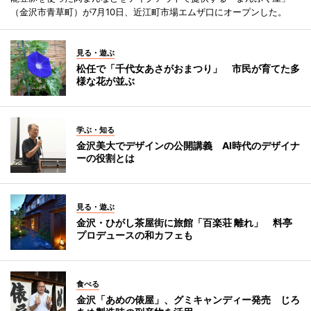
（金沢市青草町）が7月10日、近江町市場エムザ口にオープンした。
見る・遊ぶ
松任で「千代女あさがおまつり」 市民が育てた多
様な花が並ぶ
学ぶ・知る
金沢美大でデザインの公開講義 AI時代のデザイナ
ーの役割とは
見る・遊ぶ
金沢・ひがし茶屋街に旅館「百楽荘 離れ」 料亭
プロデュースの和カフェも
食べる
金沢「あめの俵屋」、グミキャンディー発売 じろ