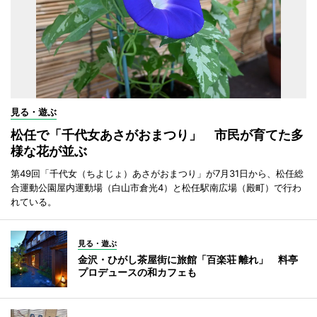
見る・遊ぶ
松任で「千代女あさがおまつり」 市民が育てた多
様な花が並ぶ
第49回「千代女（ちよじょ）あさがおまつり」が7月31日から、松任総
合運動公園屋内運動場（白山市倉光4）と松任駅南広場（殿町）で行わ
れている。
見る・遊ぶ
金沢・ひがし茶屋街に旅館「百楽荘 離れ」 料亭
プロデュースの和カフェも