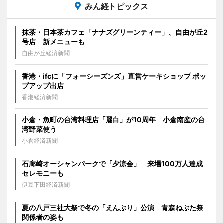
みん経トピックス
抹茶・日本茶カフェ「ナナズグリーンティー」、自由が丘2
号店 新メニューも
自由が丘経済新聞
香港・ifcに「フォーシーズンズ」直営ケーキショップ ポッ
プアップ出店
香港経済新聞
小倉・魚町の台湾料理店「麗白」が10周年 小倉南産の台
湾野菜使う
小倉経済新聞
石廊崎オーシャンパークで「夕涼会」 来場100万人達成
セレモニーも
伊豆下田経済新聞
夏の八戸三社大祭で冬の「えんぶり」公演 青森ねぶた祭
関係者の姿も