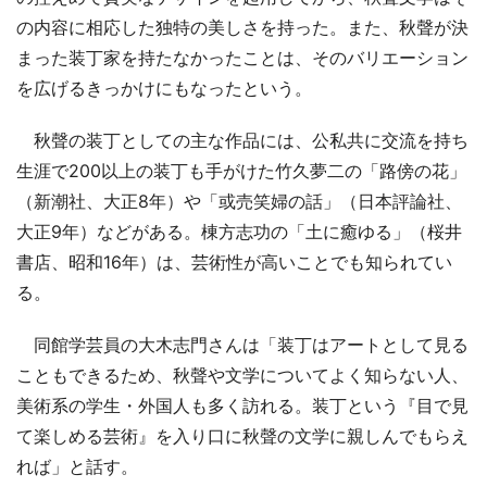
の内容に相応した独特の美しさを持った。また、秋聲が決
まった装丁家を持たなかったことは、そのバリエーション
を広げるきっかけにもなったという。
秋聲の装丁としての主な作品には、公私共に交流を持ち
生涯で200以上の装丁も手がけた竹久夢二の「路傍の花」
（新潮社、大正8年）や「或売笑婦の話」（日本評論社、
大正9年）などがある。棟方志功の「土に癒ゆる」（桜井
書店、昭和16年）は、芸術性が高いことでも知られてい
る。
同館学芸員の大木志門さんは「装丁はアートとして見る
こともできるため、秋聲や文学についてよく知らない人、
美術系の学生・外国人も多く訪れる。装丁という『目で見
て楽しめる芸術』を入り口に秋聲の文学に親しんでもらえ
れば」と話す。