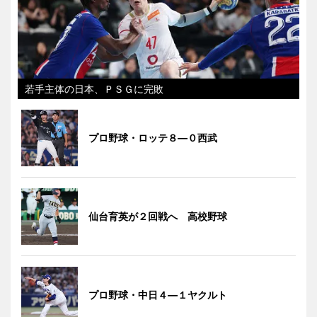
若手主体の日本、ＰＳＧに完敗
プロ野球・ロッテ８―０西武
仙台育英が２回戦へ 高校野球
プロ野球・中日４―１ヤクルト