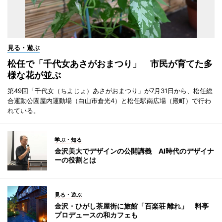
見る・遊ぶ
松任で「千代女あさがおまつり」 市民が育てた多
様な花が並ぶ
第49回「千代女（ちよじょ）あさがおまつり」が7月31日から、松任総
合運動公園屋内運動場（白山市倉光4）と松任駅南広場（殿町）で行わ
れている。
学ぶ・知る
金沢美大でデザインの公開講義 AI時代のデザイナ
ーの役割とは
見る・遊ぶ
金沢・ひがし茶屋街に旅館「百楽荘 離れ」 料亭
プロデュースの和カフェも