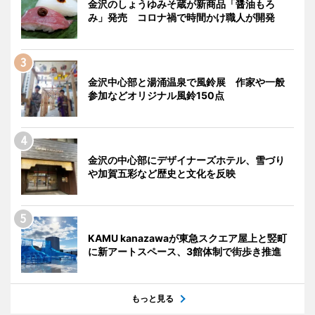
金沢のしょうゆみそ蔵が新商品「醤油もろ
み」発売 コロナ禍で時間かけ職人が開発
金沢中心部と湯涌温泉で風鈴展 作家や一般
参加などオリジナル風鈴150点
金沢の中心部にデザイナーズホテル、雪づり
や加賀五彩など歴史と文化を反映
KAMU kanazawaが東急スクエア屋上と竪町
に新アートスペース、3館体制で街歩き推進
もっと見る