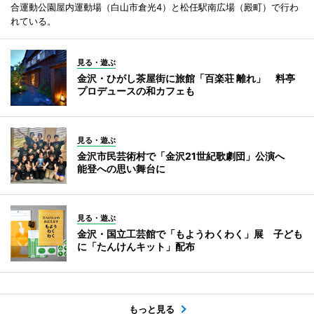
合運動公園屋内運動場（白山市倉光4）と松任駅南広場（殿町）で行わ
れている。
見る・遊ぶ
金沢・ひがし茶屋街に旅館「百楽荘 離れ」 料亭
プロデュースの和カフェも
見る・遊ぶ
金沢市民芸術村で「金沢21世紀歌劇団」公演へ
能登への思い舞台に
見る・遊ぶ
金沢・国立工芸館で「もようわくわく」展 子ども
に「たんけんキット」配布
もっと見る