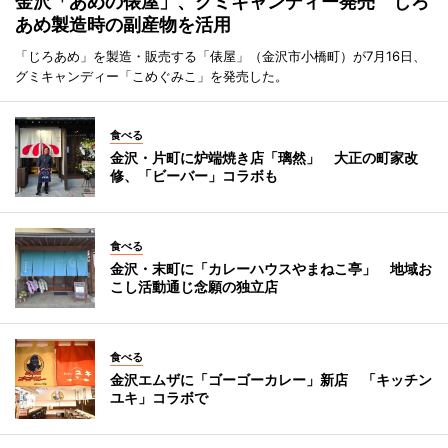
金沢「あめの俵屋」、グミキャンディー発売 じろ
あめ製造時の副産物を活用
「じろあめ」を製造・販売する「俵屋」（金沢市小橋町）が7月16日、
グミキャンディー「こめぐみこ」を発売した。
食べる
金沢・片町に炉端焼き店「璃然」 大正の町家改
修、「ビーバー」コラボも
食べる
金沢・末町に「カレーハウスやまねこ亭」 地域お
こし活動通じ念願の独立店
食べる
金沢エムザに「ゴーゴーカレー」新店 「キッチン
ユキ」コラボで