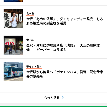
食べる
金沢「あめの俵屋」、グミキャンディー発売 じろ
あめ製造時の副産物を活用
食べる
金沢・片町に炉端焼き店「璃然」 大正の町家改
修、「ビーバー」コラボも
暮らす・働く
金沢駅から能登へ「ポケモンバス」発進 記念乗車
券の販売も
もっと見る