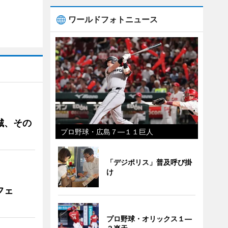
ワールドフォトニュース
城、その
プロ野球・広島７―１１巨人
「デジポリス」普及呼び掛
け
フェ
プロ野球・オリックス１―