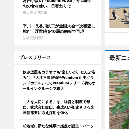
河内小阪の「cuisine HAGI」が2周年
旬の食材使い、日替わりで
東大阪経済新聞
平川・長谷川鉄工が全国大会一次審査に
挑む 浮世絵を10層の鋼板で再現
弘前経済新聞
プレスリリース
最新ニ
飲み放題もカラオケも“楽しいが、ぜんぶ込
み”！『大江戸温泉物語Premium 山中グラ
ンドホテル』にてPremiumシリーズ初のオ
ールインクルーシブ導入
「人を大切にする」を、経営と制度で形
に。株式会社白山、生成AIが加速させる光
通信需要に応え採用を強化
柏地域に新たな健康の拠点が誕生！パーソ