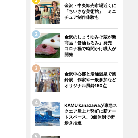
金沢・中央卸売市場近くに
「ちいさな美術館」 ミニ
チュア制作体験も
金沢のしょうゆみそ蔵が新
商品「醤油もろみ」発売
コロナ禍で時間かけ職人が
開発
金沢中心部と湯涌温泉で風
鈴展 作家や一般参加など
オリジナル風鈴150点
KAMU kanazawaが東急ス
クエア屋上と竪町に新アー
トスペース、3館体制で街
歩き推進