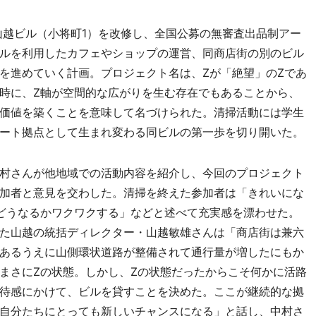
街の山越ビル（小将町1）を改修し、全国公募の無審査出品制アー
ルを利用したカフェやショップの運営、同商店街の別のビル
を進めていく計画。プロジェクト名は、Zが「絶望」のZであ
時に、Z軸が空間的な広がりを生む存在でもあることから、
価値を築くことを意味して名づけられた。清掃活動には学生
ート拠点として生まれ変わる同ビルの第一歩を切り開いた。
村さんが他地域での活動内容を紹介し、今回のプロジェクト
加者と意見を交わした。清掃を終えた参加者は「きれいにな
どうなるかワクワクする」などと述べて充実感を漂わせた。
た山越の統括ディレクター・山越敏雄さんは「商店街は兼六
あるうえに山側環状道路が整備されて通行量が増したにもか
まさにZの状態。しかし、Zの状態だったからこそ何かに活路
待感にかけて、ビルを貸すことを決めた。ここが継続的な拠
自分たちにとっても新しいチャンスになる」と話し、中村さ