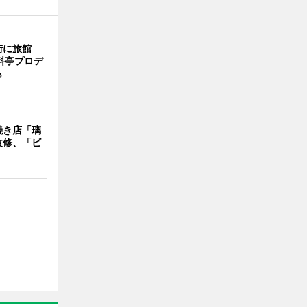
街に旅館
料亭プロデ
も
焼き店「璃
改修、「ビ