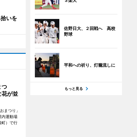
３楽天
み拾いを
佐野日大、２回戦へ 高校
野球
平和への祈り、灯籠流しに
まつ
もっと見る
な花が並
がおまつり」
屋内運動場
殿町）で行