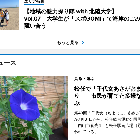
エリア特集
【地域の魅力探り隊 with 北陸大学】
vol.07 大学生が「スポGOMI」で海岸のご
競い合う
もっと見る
ュース
見る・遊ぶ
松任で「千代女あさがお
り」 市民が育てた多様
ぶ
第49回「千代女（ちよじょ）あさ
が7月31日から、松任総合運動公園
（白山市倉光4）と松任駅南広場（
われている。