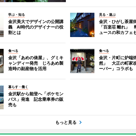
学ぶ・知る
見る・遊ぶ
金沢美大でデザインの公開講
金沢・ひがし茶屋
義 AI時代のデザイナーの役
「百楽荘 離れ」 
割とは
ュースの和カフェ
食べる
食べる
金沢「あめの俵屋」、グミキ
金沢・片町に炉端
ャンディー発売 じろあめ製
然」 大正の町家
造時の副産物を活用
ーバー」コラボも
暮らす・働く
金沢駅から能登へ「ポケモン
バス」発進 記念乗車券の販
売も
もっと見る