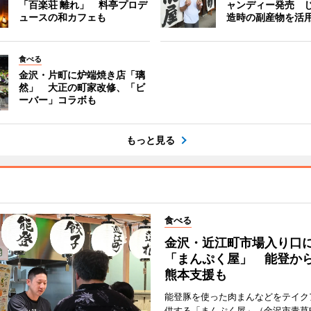
「百楽荘 離れ」 料亭プロデ
ャンディー発売 
ュースの和カフェも
造時の副産物を活
食べる
金沢・片町に炉端焼き店「璃
然」 大正の町家改修、「ビ
ーバー」コラボも
もっと見る
食べる
金沢・近江町市場入り口
「まんぷく屋」 能登か
熊本支援も
能登豚を使った肉まんなどをテイク
供する「まんぷく屋」（金沢市青草