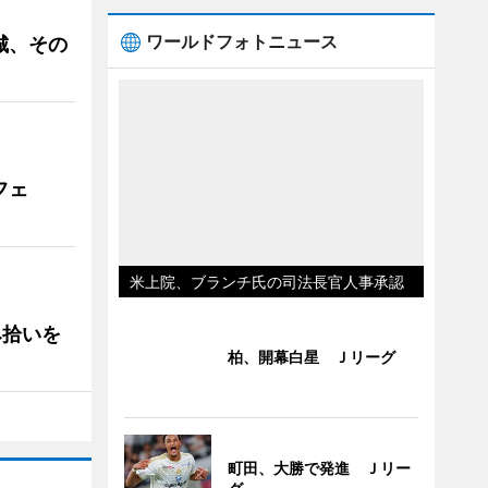
ワールドフォトニュース
城、その
フェ
米上院、ブランチ氏の司法長官人事承認
み拾いを
柏、開幕白星 Ｊリーグ
町田、大勝で発進 Ｊリー