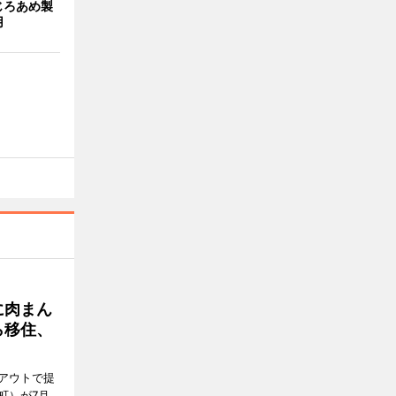
じろあめ製
用
に肉まん
ら移住、
アウトで提
町）が7月