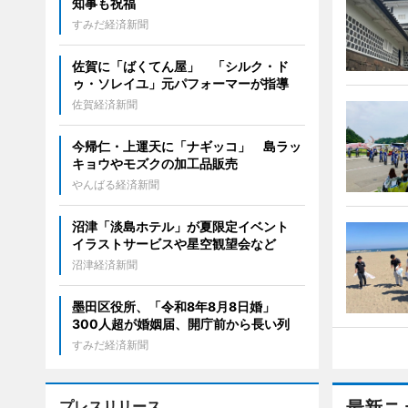
知事も祝福
すみだ経済新聞
佐賀に「ばくてん屋」 「シルク・ド
ゥ・ソレイユ」元パフォーマーが指導
佐賀経済新聞
今帰仁・上運天に「ナギッコ」 島ラッ
キョウやモズクの加工品販売
やんばる経済新聞
沼津「淡島ホテル」が夏限定イベント
イラストサービスや星空観望会など
沼津経済新聞
墨田区役所、「令和8年8月8日婚」
300人超が婚姻届、開庁前から長い列
すみだ経済新聞
プレスリリース