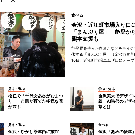
ュース
食べる
金沢・近江町市場入り口
「まんぷく屋」 能登か
熊本支援も
能登豚を使った肉まんなどをテイク
供する「まんぷく屋」（金沢市青草
10日、近江町市場エムザ口にオープ
見る・遊ぶ
学ぶ・知る
松任で「千代女あさがおまつ
金沢美大でデザイ
り」 市民が育てた多様な花
義 AI時代のデザ
が並ぶ
割とは
見る・遊ぶ
食べる
金沢・ひがし茶屋街に旅館
金沢「あめの俵屋