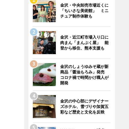
金沢・中央卸売市場近くに
「ちいさな美術館」 ミニ
チュア制作体験も
金沢・近江町市場入り口に
肉まん「まんぷく屋」 能
登から移住、熊本支援も
金沢のしょうゆみそ蔵が新
商品「醤油もろみ」発売
コロナ禍で時間かけ職人が
開発
金沢の中心部にデザイナー
ズホテル、雪づりや加賀五
彩など歴史と文化を反映