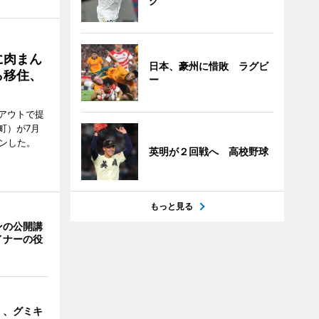
グ
に肉まん
日本、豪州に惜敗 ラグビ
ら移住、
ー
アウトで提
町）が7月
ンした。
英明が２回戦へ 高校野球
もっと見る
ンの公開講
イナーの役
」、グミキ