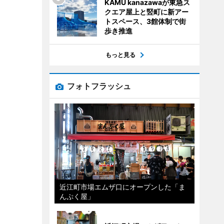
KAMU kanazawaが東急ス
クエア屋上と竪町に新アー
トスペース、3館体制で街
歩き推進
もっと見る
フォトフラッシュ
近江町市場エムザ口にオープンした「ま
んぷく屋」