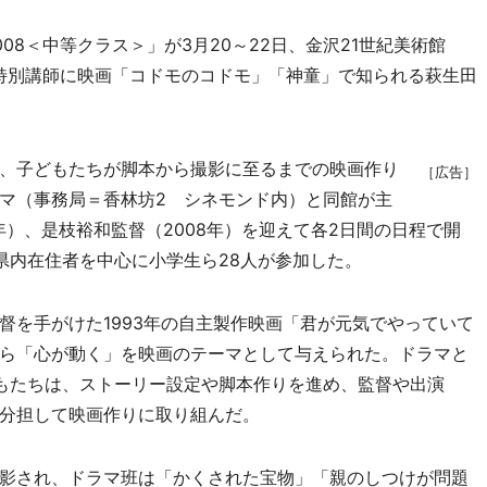
8＜中等クラス＞」が3月20～22日、金沢21世紀美術館
特別講師に映画「コドモのコドモ」「神童」で知られる萩生田
、子どもたちが脚本から撮影に至るまでの映画作り
［広告］
マ（事務局＝香林坊2 シネモンド内）と同館が主
年）、是枝裕和監督（2008年）を迎えて各2日間の日程で開
県内在住者を中心に小学生ら28人が参加した。
を手がけた1993年の自主製作映画「君が元気でやっていて
ら「心が動く」を映画のテーマとして与えられた。ドラマと
もたちは、ストーリー設定や脚本作りを進め、監督や出演
分担して映画作りに取り組んだ。
影され、ドラマ班は「かくされた宝物」「親のしつけが問題